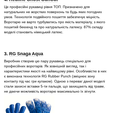
Це професійні рукавиці рівня ТОП. Призначено для
натуральних не жорстких поверхонь та будь яких погодних
умов. Технологія подвійного пошиття забезпечує міцність.
Воротарю не варто турбуватись про якість матеріалу, з якого
пошитий бекхенд та про натуральність латексу. 87% складу
моделі становить німецький латекс.
3.
RG Snaga Aqua
Виробник створив цю пару рукавиць спеціально для
професійних воротарів. Як зовнішній вигляд, так і
характеристики якості на найвищому рівні. Особливістю в них
є виконана технологія RG Rubber Punch (зміцнює зону
контакту під час гри кулаком). Одною з переваг даної моделі
стали захисні вставки 5-ти пальців, що захищають від травм,
не даючи можливість воротарю максимально їх зігнути.