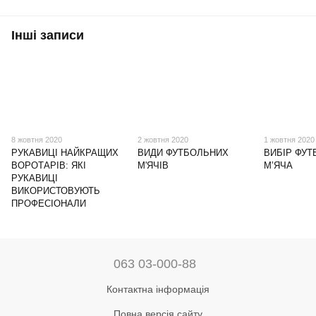
Інші записи
8 жовтня 2020
2 жовтня 2020
1 жовтня 2020
РУКАВИЦІ НАЙКРАЩИХ
ВИДИ ФУТБОЛЬНИХ
ВИБІР ФУ
ВОРОТАРІВ: ЯКІ
М'ЯЧІВ
М’ЯЧА
РУКАВИЦІ
ВИКОРИСТОВУЮТЬ
ПРОФЕСІОНАЛИ
063 03-000-88
Контактна інформація
Повна версія сайту