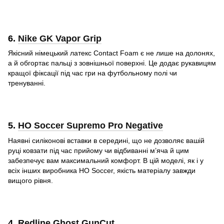
6.
Nike GK Vapor Grip
Якісний німецький латекс Contact Foam є не лише на долонях,
а й обгортає пальці з зовнішньої поверхні. Це додає рукавицям
кращої фіксації під час гри на футбольному полі чи
тренуванні.
5.
HO Soccer Supremo Pro Negative
Наявні силіконові вставки в середині, що не дозволяє вашій
руці ковзати під час прийому чи відбиванні м’яча й цим
забезпечує вам максимальний комфорт. В цій моделі, як і у
всіх інших виробника HO Soccer, якість матеріалу завжди
вищого рівня.
4.
Redline Ghost GunCut