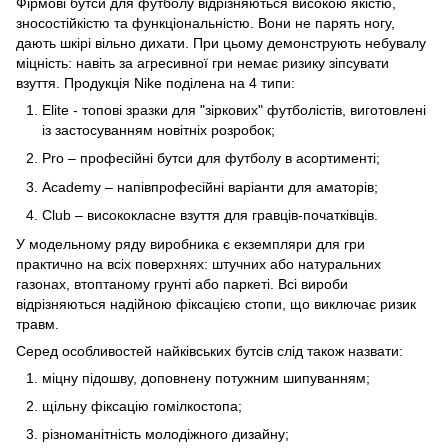
Фірмові бутси для футболу відрізняються високою якістю,
зносостійкістю та функціональністю. Вони не парять ногу,
дають шкірі вільно дихати. При цьому демонструють небувалу
міцність: навіть за агресивної гри немає ризику зіпсувати
взуття. Продукція Nike поділена на 4 типи:
Elite - топові зразки для "зіркових" футболістів, виготовлені
із застосуванням новітніх розробок;
Pro – професійні бутси для футболу в асортименті;
Academy – напівпрофесійні варіанти для аматорів;
Club – висококласне взуття для гравців-початківців.
У модельному ряду виробника є екземпляри для гри
практично на всіх поверхнях: штучних або натуральних
газонах, втоптаному грунті або паркеті. Всі вироби
відрізняються надійною фіксацією стопи, що виключає ризик
травм.
Серед особливостей найківських бутсів слід також назвати:
міцну підошву, доповнену потужним шипуванням;
щільну фіксацію гомілкостопа;
різноманітність молодіжного дизайну;