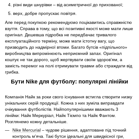
різні види шнурівки – від асиметричної до прихованої;
верх, добре пропускає повітря.
Але перед покупкою рекомендуємо поцікавитись справжністю
взуття. Справа в тому, що всі позитивні якості може мати лише
оригінал. Дешевша підробка не передбачає тривалого
експлуатаційного терміну, може мати істотну вагу, що
призводить до надмірної втоми. Багато бутсів «підпільного»
виробництва випромінюють неприємний запах. Оригінал
коштує не так дорого, щоб жертвувати своїм здоров'ям, а
замість перемог на полі отримувати травми або страждати від
грибка.
Бути Nike для футболу: популярні лінійки
Компанія Найк за роки свого існування встигла створити низку
унікальних серій продукції. Кожна з них зуміла виправдати
очікування футболістів. Найпопулярнішими вважають 3
лінійки: Найк Меркуріал, Найк Тіємпо та Найк Фантом.
Розглянемо кожну детальніше.
Nike Mercurial
– чудове рішення, адаптоване під точний
контроль м'яча. Такі бутси ідеальні для швидкісної гри,