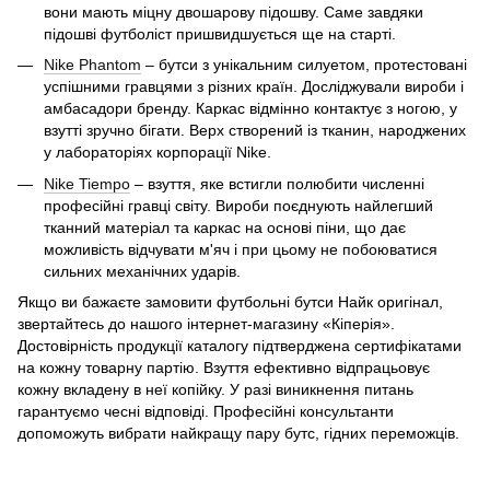
вони мають міцну двошарову підошву. Саме завдяки
підошві футболіст пришвидшується ще на старті.
Nike Phantom
– бутси з унікальним силуетом, протестовані
успішними гравцями з різних країн. Досліджували вироби і
амбасадори бренду. Каркас відмінно контактує з ногою, у
взутті зручно бігати. Верх створений із тканин, народжених
у лабораторіях корпорації Nike.
Nike Tiempo
– взуття, яке встигли полюбити численні
професійні гравці світу. Вироби поєднують найлегший
тканний матеріал та каркас на основі піни, що дає
можливість відчувати м'яч і при цьому не побоюватися
сильних механічних ударів.
Якщо ви бажаєте замовити футбольні бутси Найк оригінал,
звертайтесь до нашого інтернет-магазину «Кіперія».
Достовірність продукції каталогу підтверджена сертифікатами
на кожну товарну партію. Взуття ефективно відпрацьовує
кожну вкладену в неї копійку. У разі виникнення питань
гарантуємо чесні відповіді. Професійні консультанти
допоможуть вибрати найкращу пару бутс, гідних переможців.