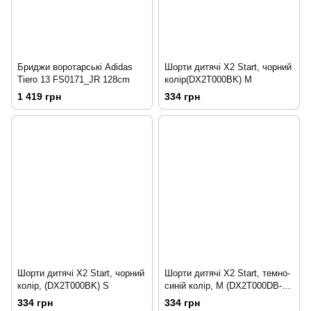
Бриджи воротарські Adidas
Шорти дитячі X2 Start, чорний
Tiero 13 FS0171_JR 128cm
колір(DX2T000BK) M
1 419 грн
334 грн
Шорти дитячі X2 Start, чорний
Шорти дитячі X2 Start, темно-
колір, (DX2T000BK) S
синій колір, М (DX2T000DB-М)
M
334 грн
334 грн