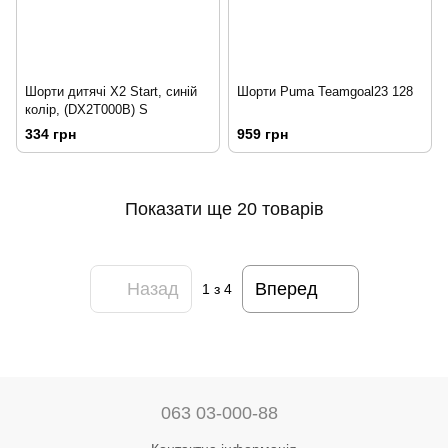
Шорти дитячі X2 Start, синій
Шорти Puma Teamgoal23 128
колір, (DX2T000B) S
334 грн
959 грн
Показати ще 20 товарів
Назад
Вперед
1
з 4
063 03-000-88