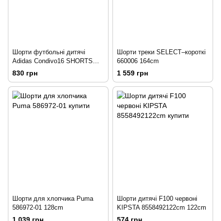
Шорти футбольні дитячі
Шорти треки SELECT–короткі
Adidas Condivo16 SHORTS
660006 164cm
128cm
830 грн
1 559 грн
Шорти для хлопчика Puma
Шорти дитячі F100 червоні
586972-01 128cm
KIPSTA 8558492122cm 122cm
1 039 грн
574 грн