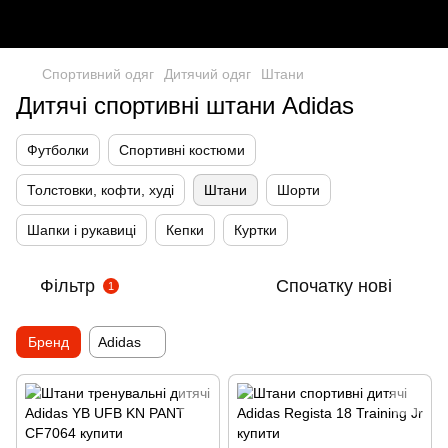
Спортивний одяг
Дитячий одяг
Штани
Дитячі спортивні штани Adidas
Футболки
Спортивні костюми
Толстовки, кофти, худі
Штани
Шорти
Шапки і рукавиці
Кепки
Куртки
Фільтр
Спочатку нові
1
Бренд
Adidas