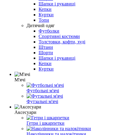
Шапки і рукавиці
Кепки
Куртки
Топи
Дитячий одяг
Футболки
Спортивні костюми
Толстовки, кофти, худі
Штани
Шорти
Шапки і рукавиці
Кепки
Куртки
М'ячі
Футбольні м'ячі
Футзальні м'ячі
Аксесуари
Гетри і шкарпетки
Наколінники та налокітники