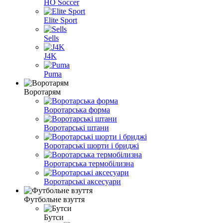
HO Soccer
Elite Sport
Sells
J4K
Puma
Воротарям
Воротарська форма
Воротарські штани
Воротарські шорти і бриджі
Воротарська термобілизна
Воротарські аксесуари
Футбольне взуття
Бутси