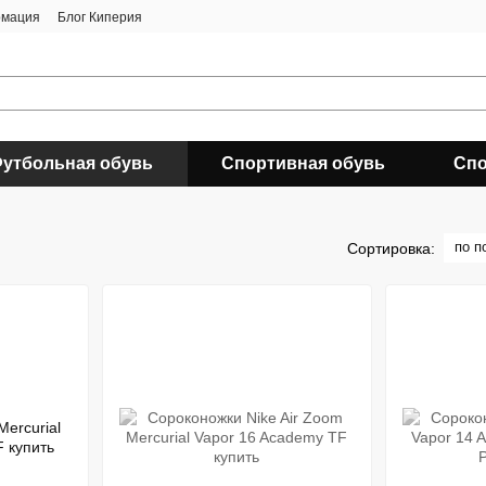
рмация
Блог Киперия
утбольная обувь
Спортивная обувь
Спо
по п
Сортировка: