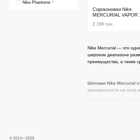
Nike Phantome
4
Сороконожки Nike
MERCURIAL VAPOR 
ACADEMY TF
2 199 грн
Nike Mercurial — это од
широком диапазоне разм
преимущества, а также 
Шиповки Nike Mercurial 
маневренность на поле и
Верх изготовлен из синте
адаптацию к анатомичес
Также здесь бывает реал
Это усиливает стабилиза
Примечательна технологи
© 2014—2026
ощущение единства с об