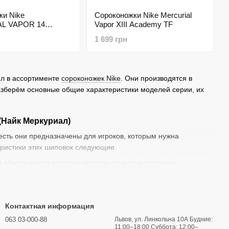
ки Nike
Сороконожки Nike Mercurial
L VAPOR 14
Vapor XIII Academy TF
 TF
1 699 грн
ол в ассортименте
сороконожек Nike
. Они производятся в
азберём основные общие характеристики моделей серии, их
(Найк Меркуриал)
 есть они предназначены для игроков, которым нужна
еристики этих шиповок следующие.
рый обеспечивает плотную посадку по ноге и хорошую
ити, проходящие через верх и закрепляющиеся на шнуровке.
Контактная информация
ротник из ткани, обхватывающий лодыжку и создающий
063 03-000-88
Львов, ул. Линкольна 10А Будние:
11:00–18:00 Суббота: 12:00–