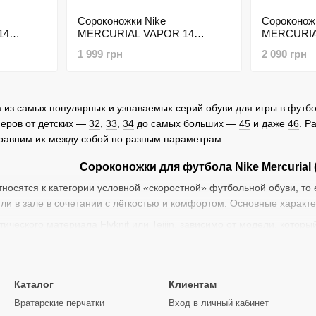
Сороконожки Nike
Сороконож
14
MERCURIAL VAPOR 14
MERCURIA
ACADEMY TF
ACADEMY
1 999 грн
2 090 грн
на из самых популярных и узнаваемых серий обуви для игры в футб
еров от детских —
32
,
33
,
34
до самых больших —
45
и даже
46
. Р
сравним их между собой по разным параметрам.
Сороконожки для футбола Nike Mercurial 
относятся к категории условной «скоростной» футбольной обуви, то
ли в зале в сочетании с лёгкостью и комфортом. Основные характ
тического материала Flyknit или Teijin, зависимо от модели, кото
кой форме стопы.
изована технология Flywire, которая представляет собой тонкие н
цию ноги в шиповке и предотвращает скольжение внутри обуви.
Каталог
Клиентам
я Dynamic Fit Collar, которая представляет собой эластичный во
Вратарские перчатки
Вход в личный кабинет
увью.