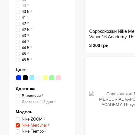
40
0
40.5
1
41
1
42
2
42.5
3
Сороконожки Nike Mer
43
3
Vapor 16 Academy TF
44
3
3 200 грн
44.5
2
45
4
45.5
1
Цвет
Доставка
В наличии
8
Доставка 1-3 дня
0
Модель
Nike ZOOM
2
Nike Mercurial
8
Nike Tiempo
7