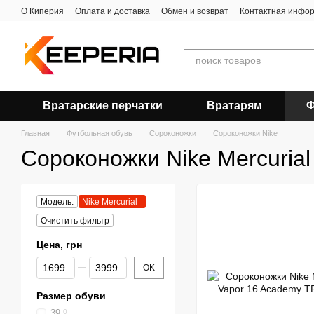
Перейти к основному контенту
О Киперия
Оплата и доставка
Обмен и возврат
Контактная инфо
Вратарские перчатки
Вратарям
Ф
Главная
Футбольная обувь
Сороконожки
Сороконожки Nike
Сороконожки Nike Mercurial
Модель:
Nike Mercurial
Очистить фильтр
Цена, грн
От Цена, грн
До Цена, грн
OK
Размер обуви
39
0