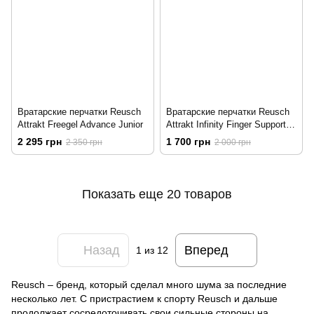
Вратарские перчатки Reusch
Вратарские перчатки Reusch
Attrakt Freegel Advance Junior
Attrakt Infinity Finger Support
Junior
2 295 грн
1 700 грн
2 350 грн
2 000 грн
Показать еще 20 товаров
Назад
Вперед
1
из 12
Reusch – бренд, который сделал много шума за последние
несколько лет. С пристрастием к спорту Reusch и дальше
продолжает сосредоточивать свои сильные стороны на