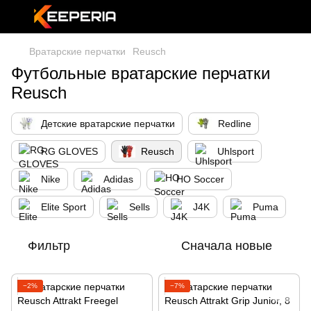
Вратарские перчатки
Reusch
Футбольные вратарские перчатки
Reusch
Детские вратарские перчатки
Redline
RG GLOVES
Reusch
Uhlsport
Nike
Adidas
HO Soccer
Elite Sport
Sells
J4K
Puma
Фильтр
Сначала новые
−2%
−7%