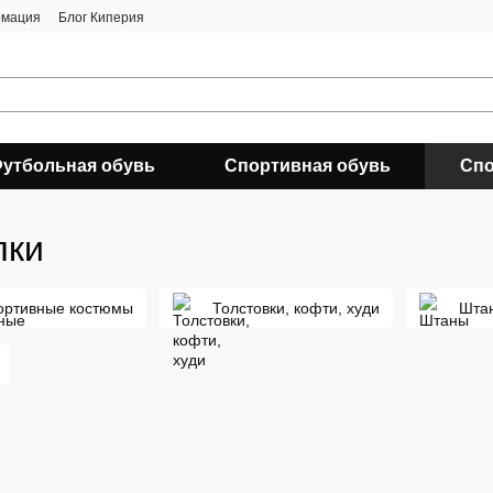
рмация
Блог Киперия
утбольная обувь
Спортивная обувь
Спо
лки
ортивные костюмы
Толстовки, кофти, худи
Шта