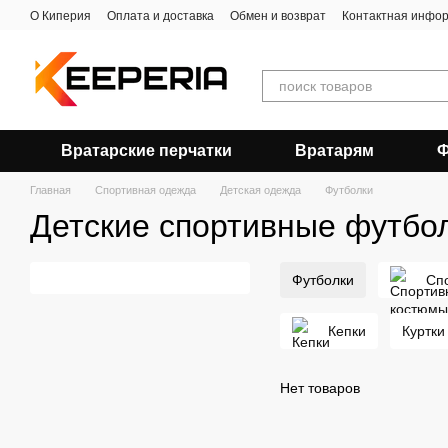
Перейти к основному контенту
О Киперия
Оплата и доставка
Обмен и возврат
Контактная инфо
Вратарские перчатки
Вратарям
Ф
Главная
Спортивная одежда
Детская одежда
Футболки
Детские спортивные футбо
Футболки
Сп
Кепки
Куртки
Нет товаров