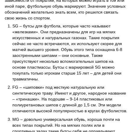
зависимости от покрытий, на которых можно играть в той или 
иной паре, футбольную обувь маркируют. Значение условных 
обозначений желательно знать всем, кто решился связать 
свою жизнь со спортом.
SG – бутсы для футбола, которые часто называют 
«железками». Они предназначены для игр на мягких 
искусственных и натуральных газонах. Такие покрытия 
сейчас не часто встречаются, их используют скорее для 
матчей высшего уровня. Обувь этого типа оснащена 6-8 
заостренными шипами – они основные. Также 
присутствуют несколько вспомогательных шипов на 
основе пластмассы. Бутсы с маркировкой SG можно 
покупать только игрокам старше 15 лет – для детей они 
травматичны. 
FG – «шиповки» под жесткую натуральную или 
синтетическую траву. Имеют и другое, народное название 
– «тринашки». На подошве – 9-14 пластиковых или 
полиуретановых шипов с длиной до 1,5 см. Эти модели 
отличаются высокой популярностью в кругах футболистов. 
MG – довольно универсальная обувь, хороша почти на 
всех типах покрытий. Но на мягких полях или в 
спортивных залах такие бутсы себя не оправдывают. 