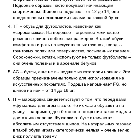
Подобные образцы часто покупают начинающим 
спортсменам. Шипов на подошве – от 12 до 14, они 
представлены несколькими видами на каждой бутсе. 
TT – обувь для футболистов, известная как 
«сороконожки». На подошве – огромное количество 
резиновых шипов небольших размеров. В такой обуви 
комфортно играть на искусственных газонах, твердых 
грунтовых полях или поверхностях, посыпанных гравием. 
Сороконожки, кстати, используют не только футболисты – 
они очень полезны и в арсенале бегунов. 
AG – бутсы, еще не вышедшие из категории новинок. Эти 
образцы предназначены только для использования на 
искусственных покрытиях. Подошва напоминает FG, но 
шипов на ней – от 14 до 18 шт. 
IT – маркировка свидетельствует о том, что перед вами 
«футзалки» для игры в зале. Но их часто обувают и на 
улицу – например, для бетонного покрытия такие модели 
достаточно хороши. Футзалки от бутс отличаются 
абсолютным отсутствием шипов. На натуральных газонах 
в такой обуви играть категорически нельзя – очень велик 
риск получить травму. 