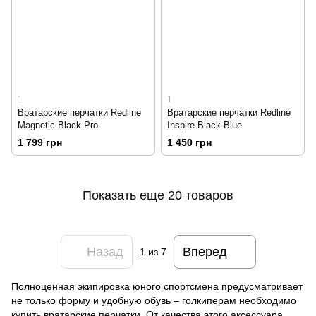
1
1
Вратарские перчатки Redline
Вратарские перчатки Redline
Magnetic Black Pro
Inspire Black Blue
1 799 грн
1 450 грн
Показать еще 20 товаров
Назад
Вперед
1
из 7
Полноценная экипировка юного спортсмена предусматривает
не только форму и удобную обувь – голкиперам необходимо
купить вратарские перчатки. От качества этого аксессуара