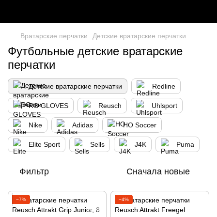
Вратарские перчатки
Детские вратарские перчатки
Футбольные детские вратарские
перчатки
Детские вратарские перчатки
Redline
RG GLOVES
Reusch
Uhlsport
Nike
Adidas
HO Soccer
Elite Sport
Sells
J4K
Puma
Фильтр
Сначала новые
−7%
−4%