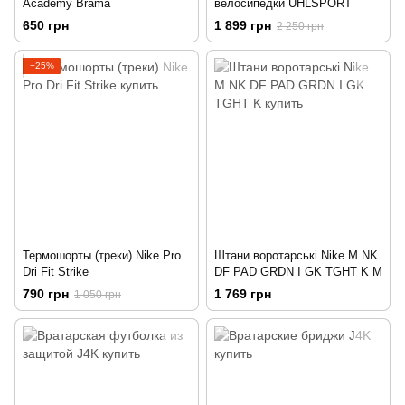
Academy Brama
велосипедки UHLSPORT
650 грн
1 899 грн
2 250 грн
−25%
Термошорты (треки) Nike Pro
Штани воротарські Nike M NK
Dri Fit Strike
DF PAD GRDN I GK TGHT K M
790 грн
1 769 грн
1 050 грн