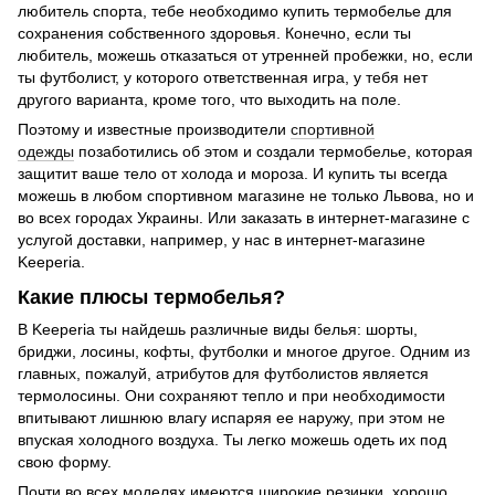
любитель спорта, тебе необходимо купить термобелье для
сохранения собственного здоровья. Конечно, если ты
любитель, можешь отказаться от утренней пробежки, но, если
ты футболист, у которого ответственная игра, у тебя нет
другого варианта, кроме того, что выходить на поле.
Поэтому и известные производители
спортивной
одежды
позаботились об этом и создали термобелье, которая
защитит ваше тело от холода и мороза. И купить ты всегда
можешь в любом спортивном магазине не только Львова, но и
во всех городах Украины. Или заказать в интернет-магазине с
услугой доставки, например, у нас в интернет-магазине
Keeperia.
Какие плюсы термобелья?
В Keeperia ты найдешь различные виды белья: шорты,
бриджи, лосины, кофты, футболки и многое другое. Одним из
главных, пожалуй, атрибутов для футболистов является
термолосины. Они сохраняют тепло и при необходимости
впитывают лишнюю влагу испаряя ее наружу, при этом не
впуская холодного воздуха. Ты легко можешь одеть их под
свою форму.
Почти во всех моделях имеются широкие резинки, хорошо