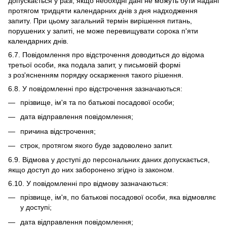
допускається у разі, якщо необхідні дані не можуть бути надані
протягом тридцяти календарних днів з дня надходження
запиту. При цьому загальний термін вирішення питань,
порушених у запиті, не може перевищувати сорока п'яти
календарних днів.
6.7. Повідомлення про відстрочення доводиться до відома
третьої особи, яка подала запит, у письмовій формі
з роз'ясненням порядку оскарження такого рішення.
6.8. У повідомленні про відстрочення зазначаються:
прізвище, ім'я та по батькові посадової особи;
дата відправлення повідомлення;
причина відстрочення;
строк, протягом якого буде задоволено запит.
6.9. Відмова у доступі до персональних даних допускається,
якщо доступ до них заборонено згідно із законом.
6.10. У повідомленні про відмову зазначаються:
прізвище, ім'я, по батькові посадової особи, яка відмовляє
у доступі;
дата відправлення повідомлення;