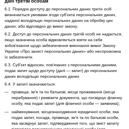
дані третім особам
6.1. Порядок доступу до персональних даних третіх осіб
визначається умовами згоди суб'єкта персональних даних,
наданої володільцю персональних даних на обробку цих
даних, або відповідно до вимог закону.
6.2. Доступ до персональних даних третій особі не надається,
якщо зазначена особа відмовляється взяти на себе
зобов'язання щодо забезпечення виконання вимог Закону
України «Про захист персональних даних» або неспроможна
їх забезпечити.
6.3. Суб'єкт відносин, пов'язаних з персональними даними,
подає запит щодо доступу (далі — запит) до персональних
даних володільцю персональних даних.
6.4. У запиті зазначаються:
прізвище, ім'я та по батькові, місце проживання (місце
перебування) і реквізити документа, що посвідчує фізичну
особу, яка подає запит (для фізичної особи — заявника);
найменування, місцезнаходження юридичної особи, яка
подає запит, посада, прізвище, ім'я та по батькові особи,
яка засвідчує запит; підтвердження того, що зміст запиту
відповідає повноваженням юридичної особи (для