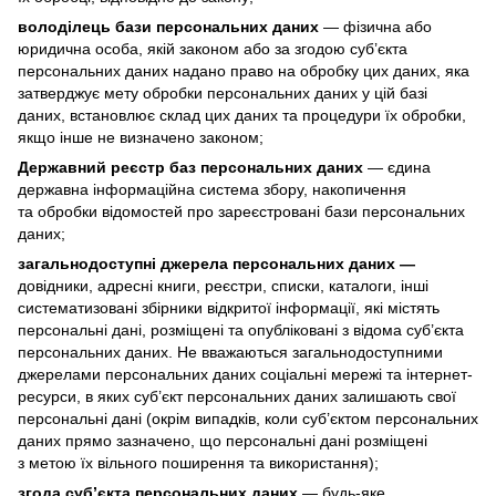
володілець бази персональних даних
— фізична або
юридична особа, якій законом або за згодою суб’єкта
персональних даних надано право на обробку цих даних, яка
затверджує мету обробки персональних даних у цій базі
даних, встановлює склад цих даних та процедури їх обробки,
якщо інше не визначено законом;
Державний реєстр баз персональних даних
— єдина
державна інформаційна система збору, накопичення
та обробки відомостей про зареєстровані бази персональних
даних;
загальнодоступні джерела персональних даних —
довідники, адресні книги, реєстри, списки, каталоги, інші
систематизовані збірники відкритої інформації, які містять
персональні дані, розміщені та опубліковані з відома суб’єкта
персональних даних. Не вважаються загальнодоступними
джерелами персональних даних соціальні мережі та інтернет-
ресурси, в яких суб’єкт персональних даних залишають свої
персональні дані (окрім випадків, коли суб’єктом персональних
даних прямо зазначено, що персональні дані розміщені
з метою їх вільного поширення та використання);
згода суб’єкта персональних даних
— будь-яке