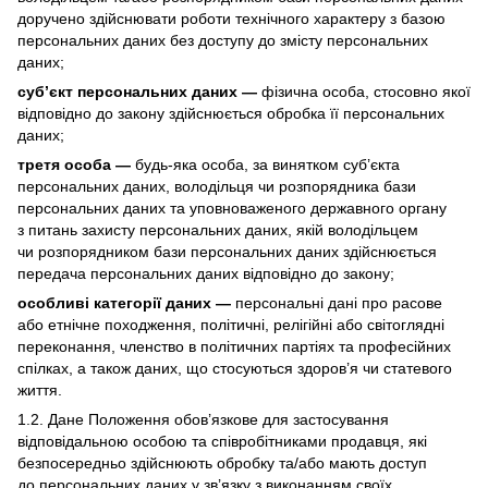
доручено здійснювати роботи технічного характеру з базою
персональних даних без доступу до змісту персональних
даних;
суб’єкт персональних даних —
фізична особа, стосовно якої
відповідно до закону здійснюється обробка її персональних
даних;
третя особа —
будь-яка особа, за винятком суб’єкта
персональних даних, володільця чи розпорядника бази
персональних даних та уповноваженого державного органу
з питань захисту персональних даних, якій володільцем
чи розпорядником бази персональних даних здійснюється
передача персональних даних відповідно до закону;
особливі категорії даних —
персональні дані про расове
або етнічне походження, політичні, релігійні або світоглядні
переконання, членство в політичних партіях та професійних
спілках, а також даних, що стосуються здоров’я чи статевого
життя.
1.2. Дане Положення обов’язкове для застосування
відповідальною особою та співробітниками продавця, які
безпосередньо здійснюють обробку та/або мають доступ
до персональних даних у зв’язку з виконанням своїх