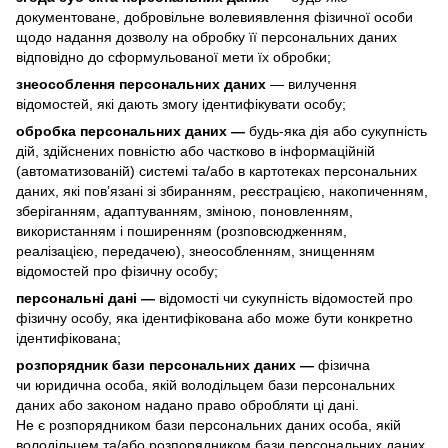
документоване, добровільне волевиявлення фізичної особи
щодо надання дозволу на обробку її персональних даних
відповідно до сформульованої мети їх обробки;
знеособлення персональних даних
— вилучення
відомостей, які дають змогу ідентифікувати особу;
обробка персональних даних —
будь-яка дія або сукупність
дій, здійснених повністю або частково в інформаційній
(автоматизованій) системі та/або в картотеках персональних
даних, які пов’язані зі збиранням, реєстрацією, накопиченням,
зберіганням, адаптуванням, зміною, поновленням,
використанням і поширенням (розповсюдженням,
реалізацією, передачею), знеособленням, знищенням
відомостей про фізичну особу;
персональні дані —
відомості чи сукупність відомостей про
фізичну особу, яка ідентифікована або може бути конкретно
ідентифікована;
розпорядник бази персональних даних —
фізична
чи юридична особа, якій володільцем бази персональних
даних або законом надано право обробляти ці дані.
Не є розпорядником бази персональних даних особа, якій
володільцем та/або розпорядником бази персональних даних