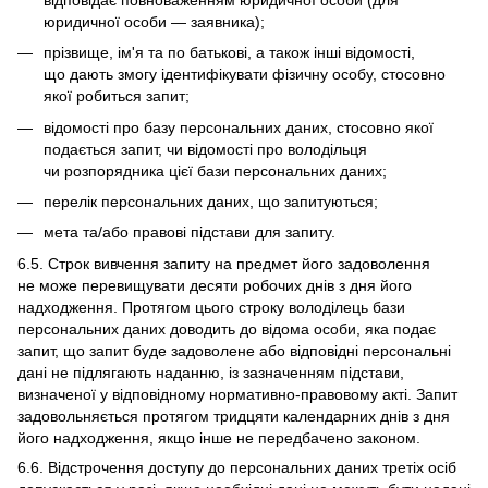
юридичної особи — заявника);
прізвище, ім'я та по батькові, а також інші відомості,
що дають змогу ідентифікувати фізичну особу, стосовно
якої робиться запит;
відомості про базу персональних даних, стосовно якої
подається запит, чи відомості про володільця
чи розпорядника цієї бази персональних даних;
перелік персональних даних, що запитуються;
мета та/або правові підстави для запиту.
6.5. Строк вивчення запиту на предмет його задоволення
не може перевищувати десяти робочих днів з дня його
надходження. Протягом цього строку володілець бази
персональних даних доводить до відома особи, яка подає
запит, що запит буде задоволене або відповідні персональні
дані не підлягають наданню, із зазначенням підстави,
визначеної у відповідному нормативно-правовому акті. Запит
задовольняється протягом тридцяти календарних днів з дня
його надходження, якщо інше не передбачено законом.
6.6. Відстрочення доступу до персональних даних третіх осіб