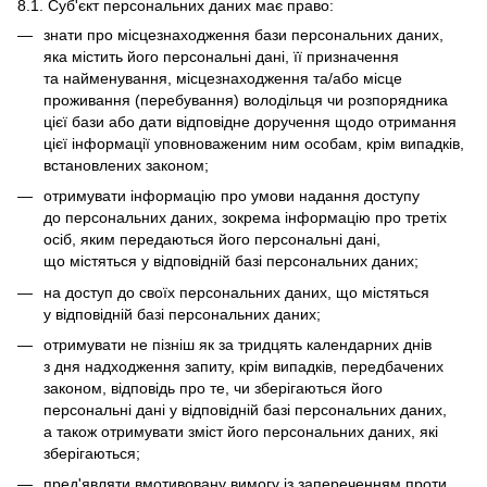
8.1. Суб'єкт персональних даних має право:
знати про місцезнаходження бази персональних даних,
яка містить його персональні дані, її призначення
та найменування, місцезнаходження та/або місце
проживання (перебування) володільця чи розпорядника
цієї бази або дати відповідне доручення щодо отримання
цієї інформації уповноваженим ним особам, крім випадків,
встановлених законом;
отримувати інформацію про умови надання доступу
до персональних даних, зокрема інформацію про третіх
осіб, яким передаються його персональні дані,
що містяться у відповідній базі персональних даних;
на доступ до своїх персональних даних, що містяться
у відповідній базі персональних даних;
отримувати не пізніш як за тридцять календарних днів
з дня надходження запиту, крім випадків, передбачених
законом, відповідь про те, чи зберігаються його
персональні дані у відповідній базі персональних даних,
а також отримувати зміст його персональних даних, які
зберігаються;
пред'являти вмотивовану вимогу із запереченням проти