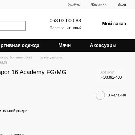
Укр
Рус
Желания
Вход
063 03-000-88
Мой заказ
Перезвонить вам?
ртивная одежда
Мячи
Аксесуары
ая футбольная обувь
Бутсы детские
FG/MG
apor 16 Academy FG/MG
Артикул
FQ8392-400
В желания
тельной скидки
лица размеров