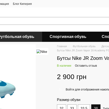
рмация
Блог Киперия
утбольная обувь
Спортивная обувь
Спо
Главная
Футбольная обувь
Детск
Бутсы Nike JR Zoom Vapor 16 Academy 
Бутсы Nike JR Zoom V
В наличии
Оставить отзыв
2 900 грн
Войти
для отображения накопи
%
Размер обуви
32
33
33.5
38
Таб