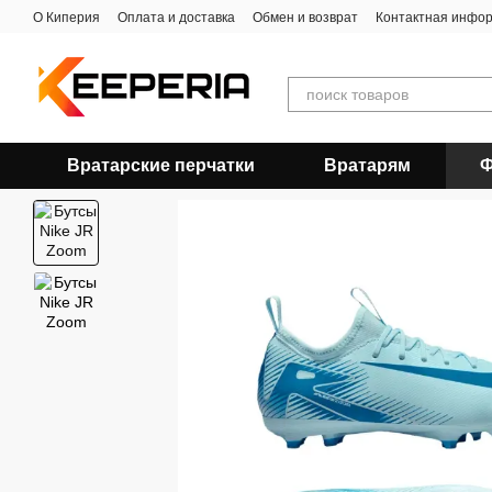
Перейти к основному контенту
О Киперия
Оплата и доставка
Обмен и возврат
Контактная инфо
Вратарские перчатки
Вратарям
Ф