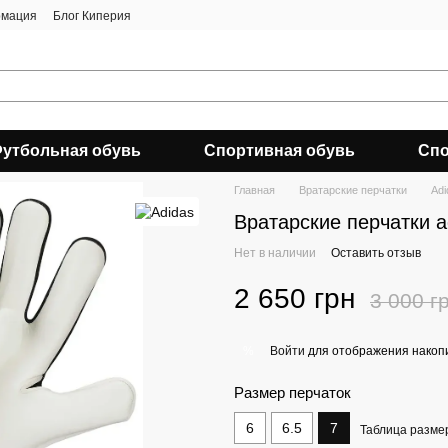
рмация
Блог Киперия
утбольная обувь
Спортивная обувь
Спо
Главная
Вратарские перчатки
Adi
Вратарские перчатки ad
Нет в наличии
Оставить отзыв
2 650 грн
3 000 г
Войти
для отображения накопи
%
Размер перчаток
6
6.5
7
Таблица разме