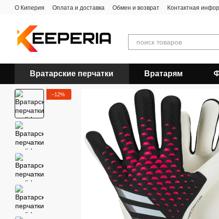
Перейти к основному контенту
О Киперия
Оплата и доставка
Обмен и возврат
Контактная инфо
Вратарские перчатки
Вратарям
Ф
−12%