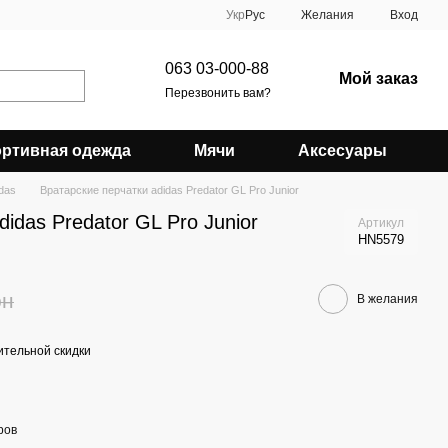
Укр
Рус
Желания
Вход
063 03-000-88
Мой заказ
Перезвонить вам?
ртивная одежда
Мячи
Аксесуары
das
Вратарские перчатки adidas Predator GL Pro Junior
idas Predator GL Pro Junior
Артикул
HN5579
рн
В желания
тельной скидки
ров