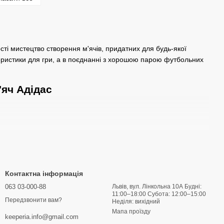
ості мистецтво створення м'ячів, придатних для будь-якої
еристики для гри, а в поєднанні з хорошою парою футбольних
яч Адідас
Контактна інформація
.
063 03-000-88
Львів, вул. Лінкольна 10А Будні:
лькості футбольний м'яч легше контролювати, а за меншої - він
11:00–18:00 Субота: 12:00–15:00
Передзвонити вам?
Неділя: вихідний
тових турнірів, таких як Ліга чемпіонів і Кубок світу. Це
Мапа проїзду
в у світі. Усі футбольні м'ячі пройшли значні комплексні
keeperia.info@gmail.com