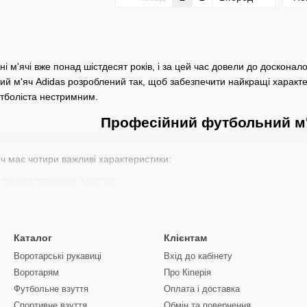
і м'ячі вже понад шістдесят років, і за цей час довели до досконал
ний м'яч Adidas розроблений так, щоб забезпечити найкращі характ
утболіста нестримним.
Професійний футбольний м'
 має чотири важливі характеристики:
 під час зіткнення з ногою;
е м'яч переміщається по полю;
ре він рухається повітрям під час удару або кидка;
Каталог
Клієнтам
и добре м'яч тримається, з чого він зроблений і наскільки він важкий
Воротарські рукавиці
Вхід до кабінету
 на кількість "панелей" на зовнішньому боці м'яча: за більшої їх кі
Воротарям
Про Кіперія
. Adidas є головним спонсором м'ячів і брендом деяких найбільших сві
Футбольне взуття
Оплата і доставка
розробки одних з найбільш технологічно досконалих футбольних м'ячі
Спортивне взуття
Обмін та повернення