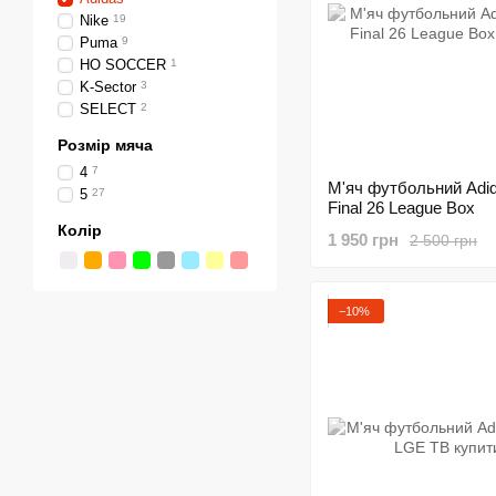
Nike
19
Puma
9
HO SOCCER
1
K-Sector
3
SELECT
2
Розмір мяча
4
7
М'яч футбольний Adi
5
27
Final 26 League Box
Колір
1 950 грн
2 500 грн
−10%