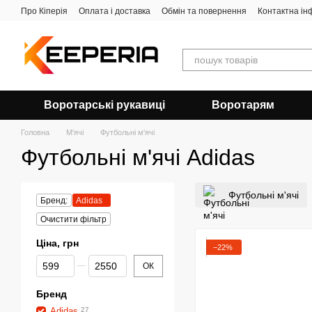
Перейти до основного контенту
Про Кіперія
Оплата і доставка
Обмін та повернення
Контактна ін
Воротарські рукавиці
Воротарям
Головна
М'ячі
Футбольні м'ячі
Футбольні м'ячі Adidas
Футбольні м'ячі
Бренд:
Adidas
Очистити фільтр
Ціна, грн
−22%
Від Ціна, грн
До Ціна, грн
ОК
Бренд
Adidas
27