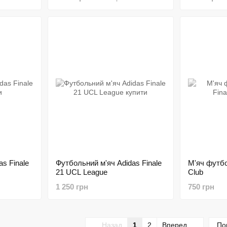
s Finale
Футбольний м'яч Adidas Finale
М'яч футбо
21 UCL League
Club
1 250 грн
750 грн
Назад
1
2
Вперед
По