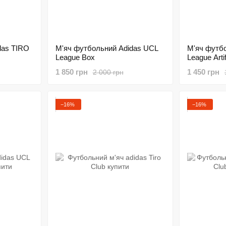
das TIRO
М'яч футбольний Adidas UCL
М'яч футб
League Box
League Artif
1 850 грн
1 450 грн
2 000 грн
−16%
−16%