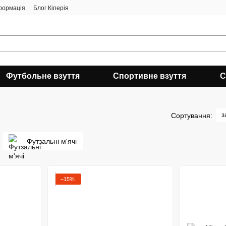
формація
Блог Кіперія
Футбольне взуття
Спортивне взуття
С
з
Сортування:
Футзальні м'ячі
−15%