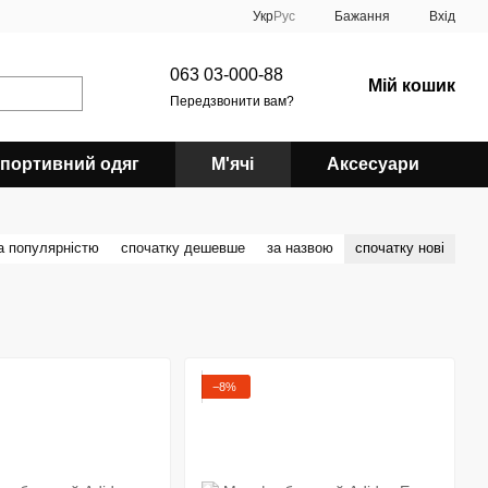
Укр
Рус
Бажання
Вхід
063 03-000-88
Мій кошик
Передзвонити вам?
портивний одяг
М'ячі
Аксесуари
а популярністю
спочатку дешевше
за назвою
спочатку нові
−8%