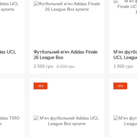
das UCL
Футбольний м'яч Adidas Finale
М'яч футбо
26 League Box
UCL League
2 550 грн
1 850 грн
3 000 грн
−8%
−6%