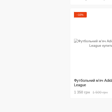
−10%
Футбольний м'яч Adida
League
1 350 грн
1 500 грн