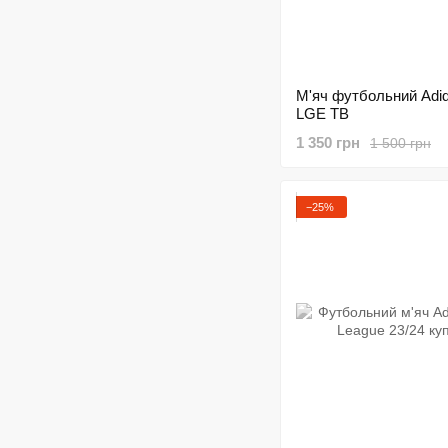
М'яч футбольний Adi
LGE TB
1 350 грн
1 500 грн
−25%