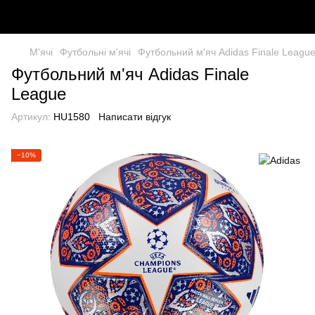
М'ячі
Футбольні м'ячі
Футбольний м'яч Adidas Finale Leagu
Футбольний м'яч Adidas Finale
League
Артикул:
HU1580
Написати відгук
−10%