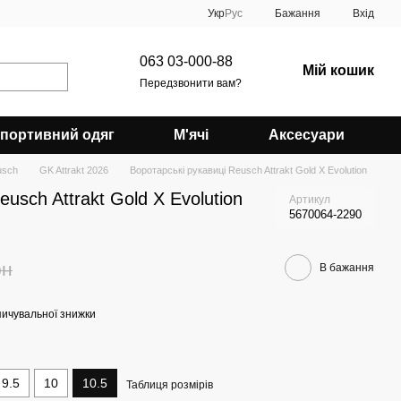
Укр
Рус
Бажання
Вхід
063 03-000-88
Мій кошик
Передзвонити вам?
портивний одяг
М'ячі
Аксесуари
usch
GK Attrakt 2026
Воротарські рукавиці Reusch Attrakt Gold X Evolution
eusch Attrakt Gold X Evolution
Артикул
5670064-2290
рн
В бажання
ичувальної знижки
9.5
10
10.5
Таблиця розмірів