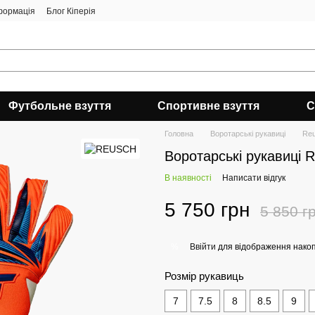
формація
Блог Кіперія
Футбольне взуття
Спортивне взуття
С
Головна
Воротарські рукавиці
Re
Воротарські рукавиці R
В наявності
Написати відгук
5 750 грн
5 850 г
Ввійти
для відображення накоп
%
Розмір рукавиць
7
7.5
8
8.5
9