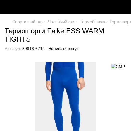
Спортивний одяг
Чоловічий одяг
Термобілизна
Термошорт
Термошорти Falke ESS WARM
TIGHTS
Артикул:
39616-6714
Написати відгук