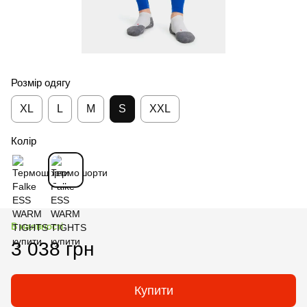
Розмір одягу
XL
L
M
S
XXL
Колір
В наявності
3 038 грн
Купити