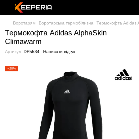
Воротарям
Воротарська термобілизна
Термокофта Adidas 
Термокофта Adidas AlphaSkin
Climawarm
Артикул:
DP5534
Написати відгук
−28%