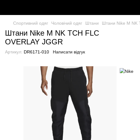
Спортивний одяг
Чоловічий одяг
Штани
Штани Nike M NK
Штани Nike M NK TCH FLC
OVERLAY JGGR
Артикул:
DR6171-010
Написати відгук