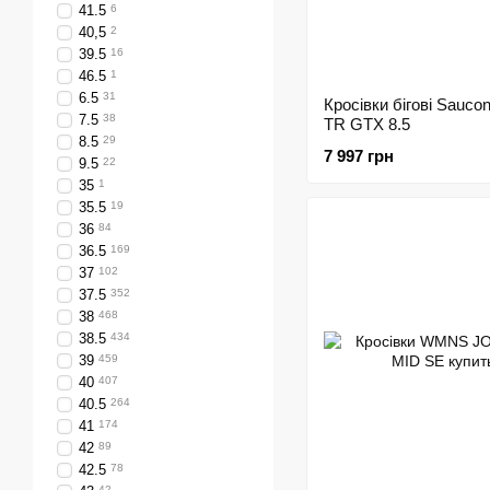
41.5
6
40,5
2
39.5
16
46.5
1
6.5
31
Кросівки бігові Sauc
7.5
38
TR GTX 8.5
8.5
29
7 997 грн
9.5
22
35
1
35.5
19
36
84
36.5
169
37
102
37.5
352
38
468
38.5
434
39
459
40
407
40.5
264
41
174
42
89
42.5
78
42