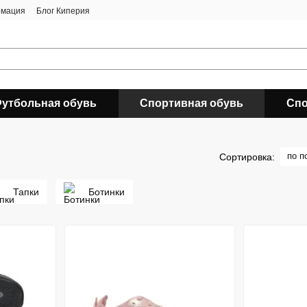
рмация
Блог Киперия
утбольная обувь
Спортивная обувь
Спо
по п
Сортировка:
Тапки
Ботинки