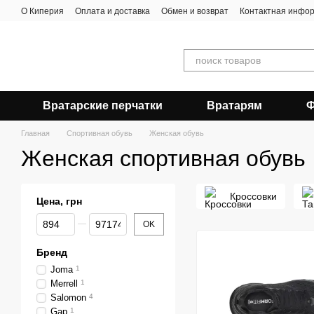
Перейти к основному контенту
О Киперия
Оплата и доставка
Обмен и возврат
Контактная инфо
Вратарские перчатки
Вратарям
Ф
Главная
Спортивная обувь
Женская обувь
Женская спортивная обувь
Кроссовки
Цена, грн
От Цена, грн
До Цена, грн
OK
Бренд
Joma
1
Merrell
1
Salomon
4
Gap
1