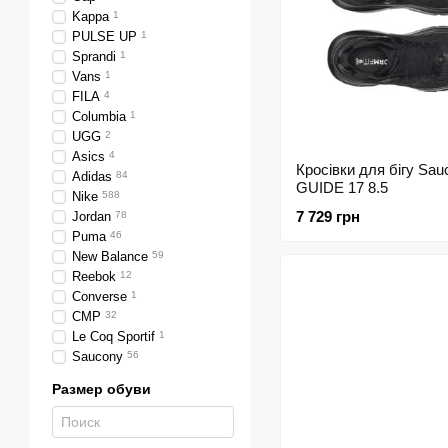
Kappa
1
PULSE UP
1
Sprandi
1
Vans
1
FILA
4
Columbia
1
UGG
2
Asics
4
Кросівки для бігу Sau
Adidas
84
GUIDE 17 8.5
Nike
588
7 729 грн
Jordan
78
Puma
46
New Balance
59
Reebok
12
Converse
1
CMP
32
Le Coq Sportif
1
Saucony
56
Размер обуви