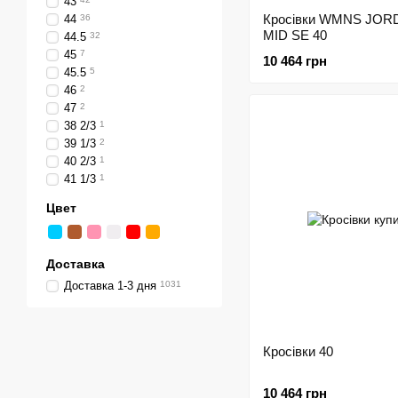
43
Кросівки WMNS JOR
44
36
MID SE 40
44.5
32
45
7
10 464 грн
45.5
5
46
2
47
2
38 2/3
1
39 1/3
2
40 2/3
1
41 1/3
1
Цвет
Доставка
Доставка 1-3 дня
1031
Кросівки 40
10 464 грн