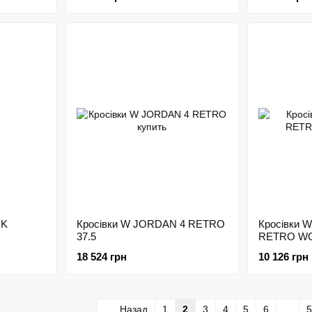
NK
Кросівки W JORDAN 4 RETRO
Кросівки 
37.5
RETRO WO
18 524 грн
10 126 грн
Назад
1
2
3
4
5
6
...
5