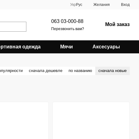
Укр
Рус
Желания
Вход
063 03-000-88
Мой заказ
Перезвонить вам?
ртивная одежда
Мячи
Аксесуары
опулярности
сначала дешевле
по названию
сначала новые