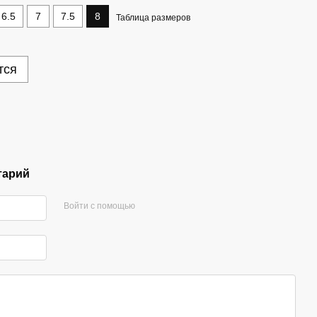
6.5
7
7.5
8
Таблица размеров
тся
тарий
Войти с помощью