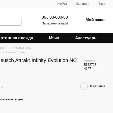
Укр
Рус
Желания
Вход
063 03-000-88
Мой заказ
Перезвонить вам?
ртивная одежда
Мячи
Аксесуары
usch
GK Attrakt 2026
y Evolution NC Junior
sch Attrakt Infinity Evolution NC
Артикул
5672725-
4127
рн
В желания
тельной скидки