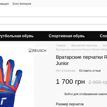
рмация
Блог Киперия
утбольная обувь
Спортивная обувь
Спо
Главная
Вратарские перчатки
Re
Вратарские перчатки Reusch Attrakt Infinit
Вратарские перчатки Reu
Junior
Нет в наличии
Оставить отзыв
1 700 грн
2 000 г
Войти
для отображения накопи
%
Размер перчаток