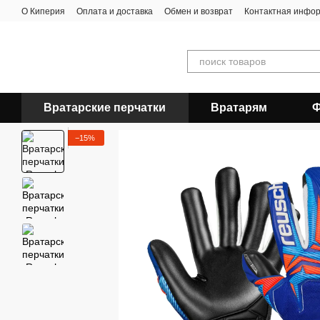
Перейти к основному контенту
О Киперия
Оплата и доставка
Обмен и возврат
Контактная инфо
Вратарские перчатки
Вратарям
Ф
−15%