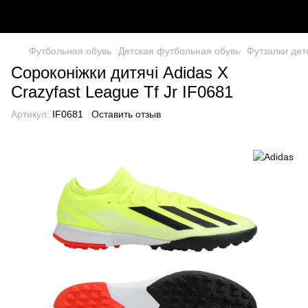
Футбольная обувь
Детская футбольная обувь
Футзалки дет
Сороконіжки дитячі Adidas X
Crazyfast League Tf Jr IF0681
Артикул:
IF0681
Оставить отзыв