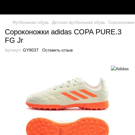
Футбольная обувь
Детская футбольная обувь
Сороконожки
Сороконожки adidas COPA PURE.3
FG Jr
Артикул:
GY9037
Оставить отзыв