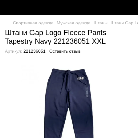
Спортивная одежда
Мужская одежда
Штаны
Штани Gap Lo
Штани Gap Logo Fleece Pants
Tapestry Navy 221236051 XXL
Артикул:
221236051
Оставить отзыв