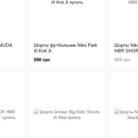
RMUDA
Шорты футбольние Nike Park
Шорты Ni
III Knit Jr
HBR SHORT
590 грн
969 грн