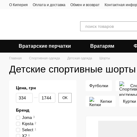
Перейти к основному контенту
О Киперия
Оплата и доставка
Обмен и возврат
Контактная инфо
Вратарские перчатки
Вратарям
Ф
Главная
Спортивная одежда
Детская одежда
Шорты
Детские спортивные шорты
Футболки
Сп
Цена, грн
От Цена, грн
До Цена, грн
OK
Кепки
Куртки
Бренд
Joma
3
Kipsta
2
Select
1
X2
6