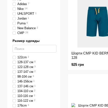
Adidas
7
Nike
14
UHLSPORT
1
Jordan
1
Puma
6
New Balance
2
CMP
28
Размер одежды
Шорти CMP KID BE
122cm
2
128
128-137 см
8
925 грн
122-128 см
3
137-147 см
2
98-104 см
3
146-156см
1
137-146 см
1
104-110 см
2
110-116 см
2
116-122 см
2
176cm
3