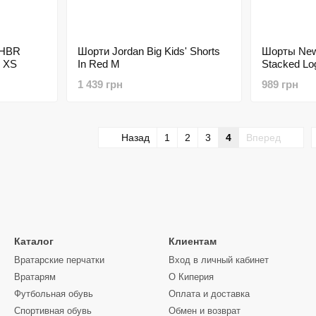
 HBR
Шорти Jordan Big Kids' Shorts
Шорты New 
 XS
In Red M
Stacked Lo
1 439 грн
989 грн
Назад
1
2
3
4
Вперед
Каталог
Клиентам
Вратарские перчатки
Вход в личный кабинет
Вратарям
О Киперия
Футбольная обувь
Оплата и доставка
Спортивная обувь
Обмен и возврат