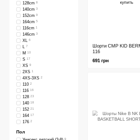
128cm
8
140cm
3
152cm
9
164cm
5
116cm
1
146cm
3
XL
6
Шорти CMP KID BE
L
7
116
M
10
S
17
691 грн
XS
9
2XS
1
4XS-3XS
2
110
2
116
16
128
23
140
18
152
21
164
17
176
2
Пол
Унисекс детский (3-8)
9