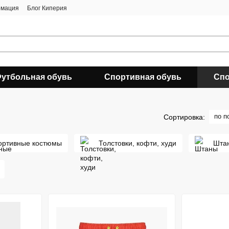
рмация
Блог Киперия
утбольная обувь
Спортивная обувь
Спо
по п
Сортировка:
ортивные костюмы
Толстовки, кофти, худи
Шта