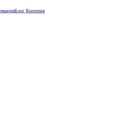
рмация
Блог Киперия