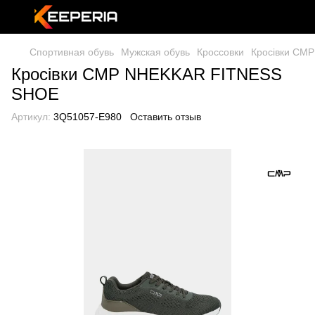
Спортивная обувь
Мужская обувь
Кроссовки
Кросівки CM
Кросівки CMP NHEKKAR FITNESS
SHOE
Артикул:
3Q51057-E980
Оставить отзыв