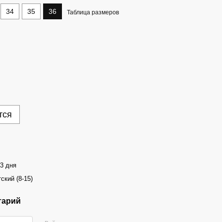
34
35
36
Таблица размеров
тся
-3 дня
ский (8-15)
тарий