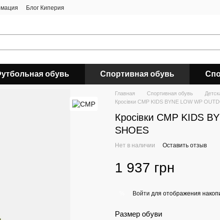
рмация
Блог Киперия
утбольная обувь
Спортивная обувь
Спо
Главная
Спортивная обувь
Детск
Кросівки CMP KIDS BYNE LOW WP OUT
Кросівки CMP KIDS 
SHOES
Нет в наличии
Оставить отзыв
1 937 грн
Войти
для отображения накопи
%
Размер обуви