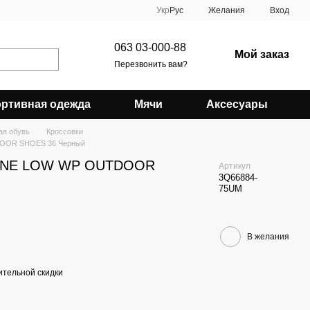
Укр
Рус
Желания
Вход
063 03-000-88
Мой заказ
Перезвонить вам?
ртивная одежда
Мячи
Аксесуары
ая обувь
Кроссовки
DOOR SHOES 36 Черный
BYNE LOW WP OUTDOOR
Артикул
3Q66884-
75UM
В желания
тельной скидки