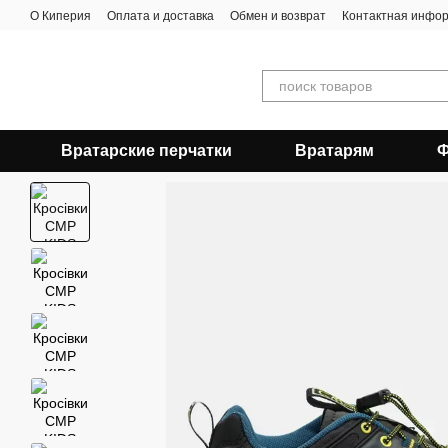
Перейти к основному контенту
О Киперия
Оплата и доставка
Обмен и возврат
Контактная инфо
Вратарские перчатки
Вратарям
Ф