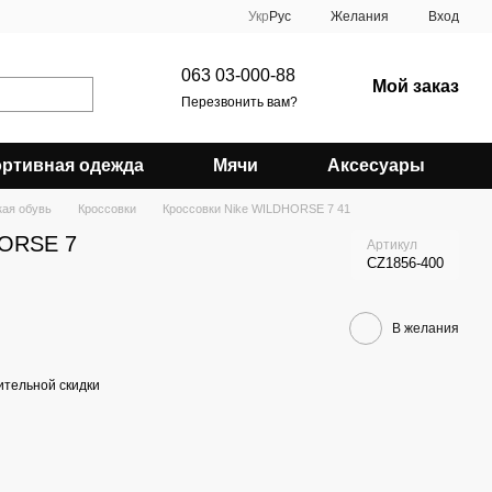
Укр
Рус
Желания
Вход
063 03-000-88
Мой заказ
Перезвонить вам?
ртивная одежда
Мячи
Аксесуары
ая обувь
Кроссовки
Кроссовки Nike WILDHORSE 7 41
HORSE 7
Артикул
CZ1856-400
В желания
тельной скидки