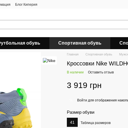
рмация
Блог Киперия
утбольная обувь
Спортивная обувь
Спо
Главная
Спортивная обувь
Мужск
Кроссовки Nike WILD
В наличии
Оставить отзыв
3 919 грн
Войти
для отображения накопи
%
Размер обуви
41
Таблица размеров