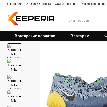
Перейти к основному контенту
О Киперия
Оплата и доставка
Обмен и возврат
Контактная инфо
Вратарские перчатки
Вратарям
Ф