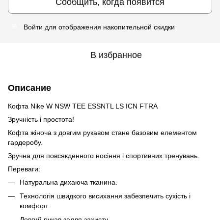
Сообщить, когда появится
Войти
для отображения накопительной скидки
%
В избранное
Описание
Кофта Nike W NSW TEE ESSNTL LS ICN FTRA
Зручність і простота!
Кофта жіноча з довгим рукавом стане базовим елементом
гардеробу.
Зручна для повсякденного носіння і спортивних тренувань.
Переваги:
Натуральна дихаюча тканина.
Технологія швидкого висихання забезпечить сухість і
комфорт.
Довгий рукав задля захисту.