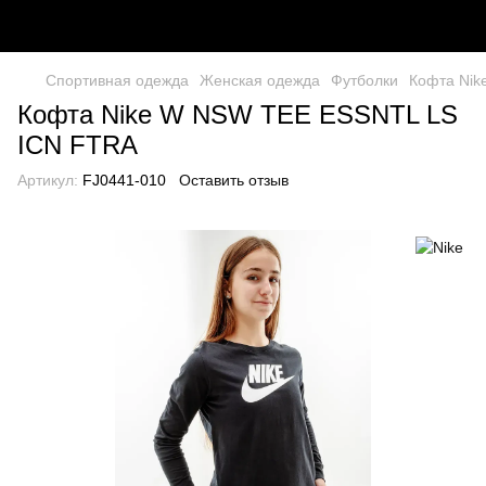
Спортивная одежда
Женская одежда
Футболки
Кофта Nik
Кофта Nike W NSW TEE ESSNTL LS
ICN FTRA
Артикул:
FJ0441-010
Оставить отзыв