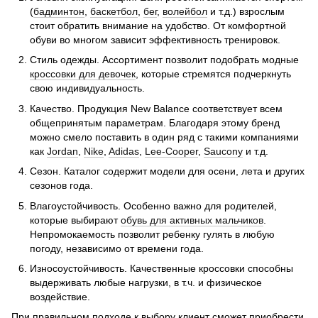
(
бадминтон
,
баскетбол
,
бег
,
волейбол
и т.д.) взрослым
стоит обратить внимание на удобство. От комфортной
обуви во многом зависит эффективность тренировок.
Стиль одежды. Ассортимент позволит подобрать модные
кроссовки для девочек
, которые стремятся подчеркнуть
свою индивидуальность.
Качество. Продукция New Balance соответствует всем
общепринятым параметрам. Благодаря этому бренд
можно смело поставить в один ряд с такими компаниями
как
Jordan
,
Nike
,
Adidas
,
Lee-Cooper
,
Saucony
и т.д.
Сезон. Каталог содержит модели для осени, лета и других
сезонов года.
Влагоустойчивость. Особенно важно для родителей,
которые выбирают
обувь для активных мальчиков
.
Непромокаемость позволит ребенку гулять в любую
погоду, независимо от времени года.
Износоустойчивость. Качественные кроссовки способны
выдерживать любые нагрузки, в т.ч. и физическое
воздействие.
При правильном подходе к выбору клиент сможет приобрести