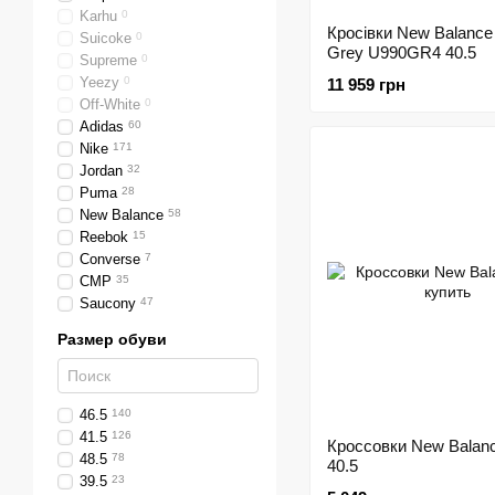
Karhu
0
Кросівки New Balance
Suicoke
0
Grey U990GR4 40.5
Supreme
0
Yeezy
0
11 959 грн
Off-White
0
Adidas
60
Nike
171
Jordan
32
Puma
28
New Balance
58
Reebok
15
Converse
7
CMP
35
Saucony
47
Размер обуви
46.5
140
41.5
126
Кроссовки New Balan
48.5
78
40.5
39.5
23