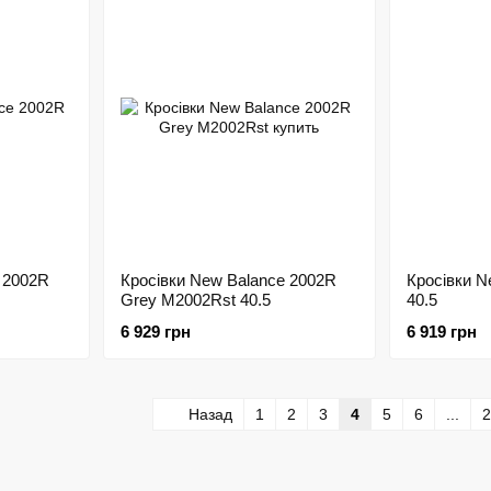
 2002R
Кросівки New Balance 2002R
Кросівки N
Grey M2002Rst 40.5
40.5
6 929 грн
6 919 грн
Назад
1
2
3
4
5
6
...
2