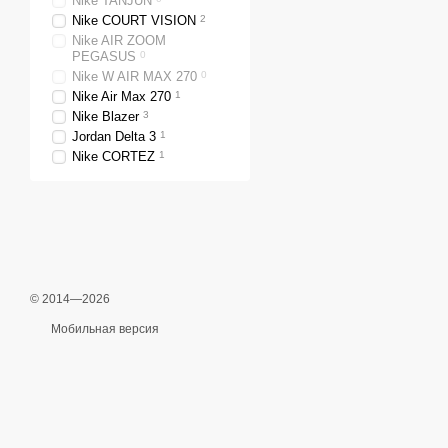
Nike TANJUN
Nike COURT VISION
2
Nike AIR ZOOM
PEGASUS
0
Nike W AIR MAX 270
0
Nike Air Max 270
1
Nike Blazer
3
Jordan Delta 3
1
Nike CORTEZ
1
© 2014—2026
Мобильная версия