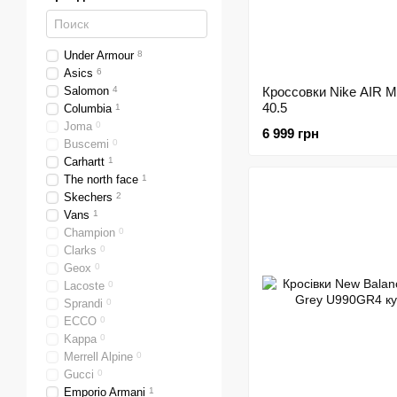
Under Armour
8
Asics
6
Salomon
4
Кроссовки Nike AIR 
40.5
Columbia
1
Joma
0
6 999 грн
Buscemi
0
Carhartt
1
The north face
1
Skechers
2
Vans
1
Champion
0
Clarks
0
Geox
0
Lacoste
0
Sprandi
0
ECCO
0
Kappa
0
Merrell Alpine
0
Gucci
0
Emporio Armani
1