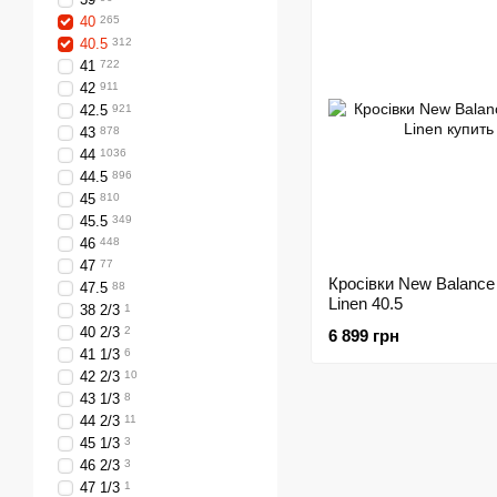
40
265
40.5
312
41
722
42
911
42.5
921
43
878
44
1036
44.5
896
45
810
45.5
349
46
448
47
77
Кросівки New Balance
47.5
88
Linen 40.5
38 2/3
1
40 2/3
2
6 899 грн
41 1/3
6
42 2/3
10
43 1/3
8
44 2/3
11
45 1/3
3
46 2/3
3
47 1/3
1