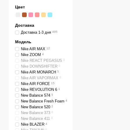
Цвет
Доставка
Доставка 1-3 дня
495
Модель
Nike AIR MAX
12
Nike ZOOM
4
Nike REACT PEGASUS
0
Nike DOWNSHIFTER
0
Nike AIR MONARCH
5
Nike AIR VAPORMAX
0
Nike AIR FORCE
15
Nike REVOLUTION 6
1
New Balance 574
5
New Balance Fresh Foam
4
New Balance 520
2
New Balance 373
0
New Balance 411
0
Nike BLAZER
4
0