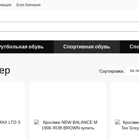
рмация
Блог Киперия
утбольная обувь
Спортивная обувь
Спо
ер
по п
Сортировка: