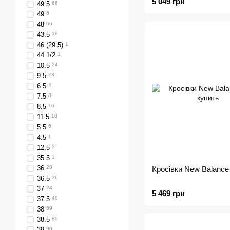
5 049 грн
49.5
66
49
6
48
66
43.5
18
46 (29.5)
1
44 1/2
1
10.5
24
9.5
23
6.5
4
7.5
8
8.5
16
11.5
18
5.5
6
4.5
1
12.5
2
35.5
1
36
28
Кросівки New Balance
36.5
26
37
24
5 469 грн
37.5
48
38
69
38.5
80
39
90