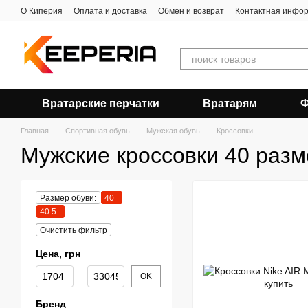
Перейти к основному контенту
О Киперия
Оплата и доставка
Обмен и возврат
Контактная инфо
Вратарские перчатки
Вратарям
Ф
Главная
Спортивная обувь
Мужская обувь
Кроссовки
Мужские кроссовки 40 разм
Размер обуви:
40
40.5
Очистить фильтр
Цена, грн
От Цена, грн
До Цена, грн
OK
Бренд