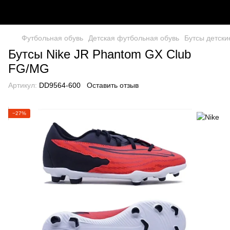
Футбольная обувь
Детская футбольная обувь
Бутсы детски
Бутсы Nike JR Phantom GX Club
FG/MG
Артикул:
DD9564-600
Оставить отзыв
−27%