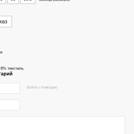
каз
ня
 8% текстиль
тарий
Войти с помощью