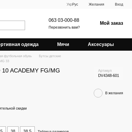
Укр
Рус
Желания
Вход
063 03-000-88
Мой заказ
Перезвонить вам?
ртивная одежда
Мячи
Аксесуары
ая футбольная обувь
Бутсы детские
/MG 33
ND 10 ACADEMY FG/MG
Артикул
DV4348-601
В желания
тельной скидки
.5
38
38.5
Таблица размеров