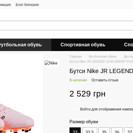
рмация
Блог Киперия
утбольная обувь
Спортивная обувь
Спо
Главная
Футбольная обувь
Детск
Бутси Nike JR LEGEND 10 ACADEMY FG
Бутси Nike JR LEGE
В наличии
Оставить отзыв
2 529 грн
Войти
для отображения накопи
%
Размер обуви
33
33.5
35
36
37