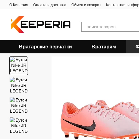
Перейти к основному контенту
О Киперия
Оплата и доставка
Обмен и возврат
Контактная инфо
Вратарские перчатки
Вратарям
Ф