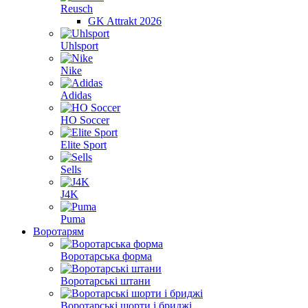
Reusch
GK Attrakt 2026
Uhlsport
Nike
Adidas
HO Soccer
Elite Sport
Sells
J4K
Puma
Воротарям
Воротарська форма
Воротарські штани
Воротарські шорти і бриджі