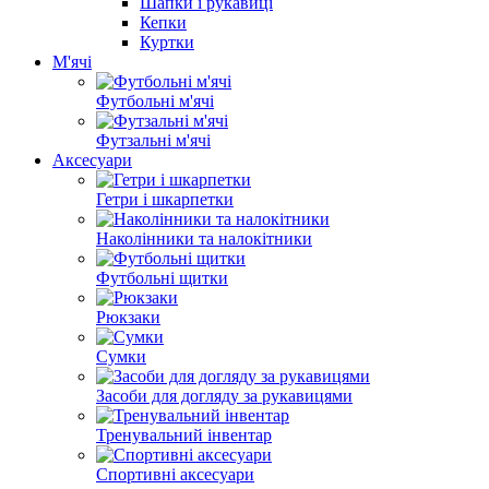
Шапки і рукавиці
Кепки
Куртки
М'ячі
Футбольні м'ячі
Футзальні м'ячі
Аксесуари
Гетри і шкарпетки
Наколінники та налокітники
Футбольні щитки
Рюкзаки
Сумки
Засоби для догляду за рукавицями
Тренувальний інвентар
Спортивні аксесуари