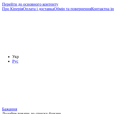
Перейти до основного контенту
Про Кіперія
Оплата і доставка
Обмін та повернення
Контактна і
Укр
Рус
Бажання
Додайте товари до списку бажань