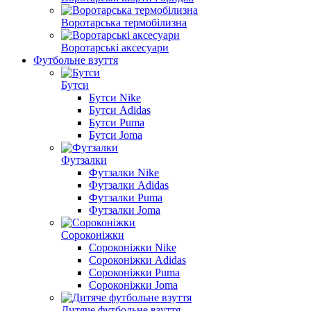
Воротарська термобілизна
Воротарські аксесуари
Футбольне взуття
Бутси
Бутси Nike
Бутси Adidas
Бутси Puma
Бутси Joma
Футзалки
Футзалки Nike
Футзалки Adidas
Футзалки Puma
Футзалки Joma
Сороконіжки
Сороконіжки Nike
Сороконіжки Adidas
Сороконіжки Puma
Сороконіжки Joma
Дитяче футбольне взуття