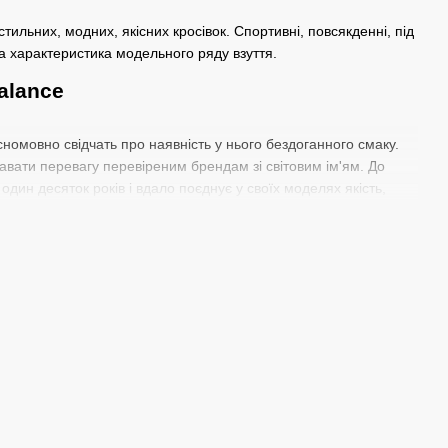
стильних, модних, якісних кросівок. Спортивні, повсякденні, під
вна характеристика модельного ряду взуття.
alance
асномовно свідчать про наявність у нього бездоганного смаку.
давати перевагу перевіреним брендам зі світовим ім'ям. До
дин десяток років і вдало поєднує у своїх моделях якість,
осостійкість, що забезпечують високий рівень комфорту та
лить розв'язатися шнуркам у невідповідний момент. А Fresh
чках. Що робить взуття неймовірно зручним та стійким, а також
нювати кращий контроль за якісними показниками.