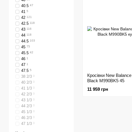
40.5
47
41
5
42
121
42.5
118
43
116
44
118
44.5
103
45
75
45.5
42
46
1
47
1
47.5
5
Кросівки New Balance
38 2/3
0
Black M990BK5 45
40 2/3
0
41 1/3
0
11 959 грн
42 2/3
0
43 1/3
0
44 2/3
0
45 1/3
0
46 2/3
0
47 1/3
0