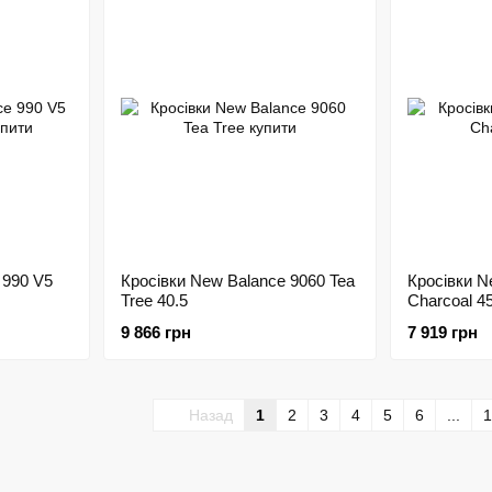
 990 V5
Кросівки New Balance 9060 Tea
Кросівки N
Tree 40.5
Charcoal 45
9 866 грн
7 919 грн
Назад
1
2
3
4
5
6
...
1