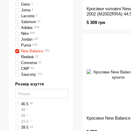
Geox
1
Кросівки чоловічі New
Joma
4
2002 (M2002RRA) 44.
Lacoste
2
Salomon
22
5 309 грн
Adidas
309
Nike
955
Jordan
197
Puma
144
New Balance
282
Reebok
32
Converse
11
CMP
54
Saucony
174
Розмір взуття
46.5
30
48
0
49
0
Кросівки New Balance
43.5
0
39.5
14