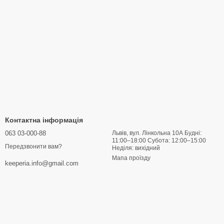
них рішеннях, за 40 років існування не втратила популярності,
швою, незамінна для прогулянок та бігу;
ію, а також із лазерною перфорацією, що забезпечує
ться стильним плетеним верхом та амортизаційною підошвою;
Контактна інформація
063 03-000-88
Львів, вул. Лінкольна 10А Будні:
айн.
11:00–18:00 Субота: 12:00–15:00
Передзвонити вам?
Неділя: вихідний
Нью Беланс
Мапа проїзду
keeperia.info@gmail.com
alance. Застосування інноваційних технологій позитивно
відають тим високим вимогам, які висувають рейтингові компанії
 в довгостроковій перспективі. Адже пара якісних брендових