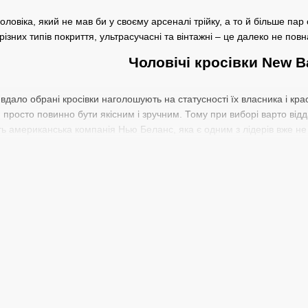
ловіка, який не мав би у своєму арсеналі трійку, а то й більше пар 
я різних типів покриття, ультрасучасні та вінтажні – це далеко не по
Чоловічі кросівки New B
о вдало обрані кросівки наголошують на статусності їх власника і кр
тя просто повинно бути якісним і зручним. Тому при виборі варто від
ь американська компанія Нью Беланс, яка є одним з лідерів вже не о
ехнологічність, зручність, стиль.
осівок бренду є:
йні технології, що значно впливають на якість матеріалу та його зн
стопи, а також її захист. Оригінальна технологія SureLace не дозво
йкращу амортизацію, забезпечуючи при цьому мінімальну вагу.
я супінатора, яка зосереджує опору частини п'яти стопи на трьох то
 розподіляти навантаження.
ду як по довжині стопи, так і у її повноті.
нії зосереджені переважно в Америці та Англії, що дозволяє здійс