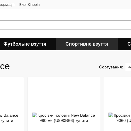
формація
Блог Кіперія
Футбольне взуття
Спортивне взуття
С
nce
з
Сортування: