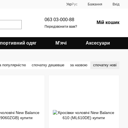
Укр
Рус
Бажання
Вхід
063 03-000-88
Мій кошик
Передзвонити вам?
портивний одяг
М'ячі
Аксесуари
а популярністю
спочатку дешевше
за назвою
спочатку нові