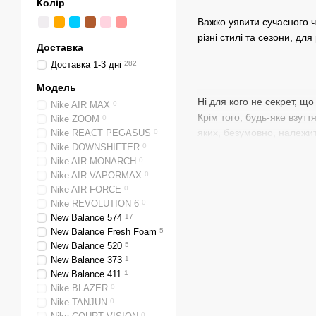
Колір
Важко уявити сучасного чо
різні стилі та сезони, дл
Доставка
Доставка 1-3 дні
282
Модель
Ні для кого не секрет, щ
Nike AIR MAX
0
Крім того, будь-яке взут
Nike ZOOM
0
яких, безумовно, належит
Nike REACT PEGASUS
0
Nike DOWNSHIFTER
0
багатофункціональність, т
Nike AIR MONARCH
0
Головними перевагами кр
Nike AIR VAPORMAX
0
Nike AIR FORCE
0
Впроваджені інноваці
Nike REVOLUTION 6
0
оптимальну фіксацію 
New Balance 574
17
FoamX забезпечує на
New Balance Fresh Foam
5
Унікальна конструкці
New Balance 520
5
дозволяє рівномірно
New Balance 373
1
New Balance 411
1
Градація розмірного ря
Nike BLAZER
0
Виробничі цехи компа
Nike TANJUN
0
0