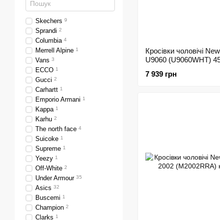
Skechers
9
Sprandi
2
Columbia
4
Merrell Alpine
1
Кросівки чоловічі New
U9060 (U9060WHT) 45
Vans
3
ECCO
1
7 939 грн
Gucci
2
Carhartt
1
Emporio Armani
1
Kappa
1
Karhu
2
The north face
4
Suicoke
1
Supreme
1
Yeezy
1
Off-White
2
Under Armour
35
Asics
32
Buscemi
1
Champion
2
Clarks
1