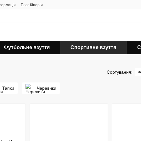
формація
Блог Кіперія
Футбольне взуття
Спортивне взуття
С
з
Сортування:
Тапки
Черевики