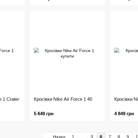
e 1 Crater
Кросівки Nike Air Force 1 40
Кросівки Ni
5 649 грн
4 849 грн
Назад
1
...
5
6
7
8
9
1