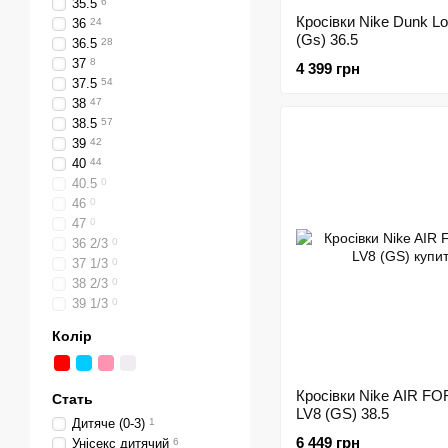
35.5
6
Кросівки Nike Dunk L
36
24
(Gs) 36.5
36.5
28
37
8
4 399 грн
37.5
54
38
47
38.5
57
39
42
40
44
40.5
0
46
0
47
0
36 2/3
0
37 1/3
0
38 2/3
0
39 1/3
0
Колір
Кросівки Nike AIR F
Стать
LV8 (GS) 38.5
Дитяче (0-3)
1
6 449 грн
Унісекс дитячий
6