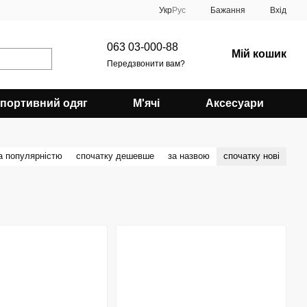
Укр
Рус
Бажання
Вхід
063 03-000-88
Мій кошик
Передзвонити вам?
портивний одяг
М'ячі
Аксесуари
а популярністю
спочатку дешевше
за назвою
спочатку нові