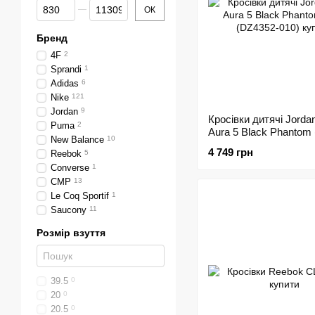
Від Ціна, грн
До Ціна, грн
ОК
Бренд
4F
2
Sprandi
1
Adidas
6
Nike
121
Jordan
9
Кросівки дитячі Jorda
Puma
2
Aura 5 Black Phantom
New Balance
10
(DZ4352-010) 40
4 749 грн
Reebok
5
Converse
1
CMP
13
Le Coq Sportif
1
Saucony
11
Розмір взуття
39.5
0
20
0
20.5
0