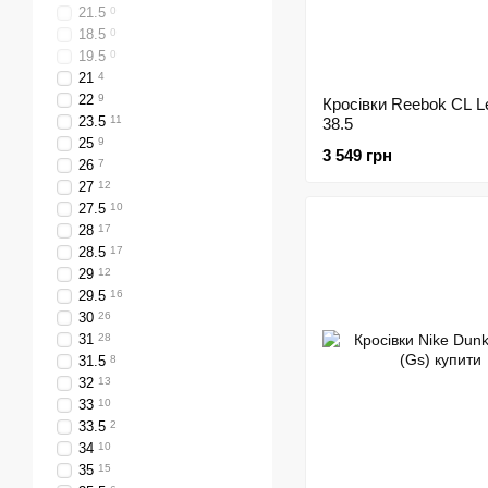
21.5
0
18.5
0
19.5
0
21
4
22
9
Кросівки Reebok CL L
23.5
11
38.5
25
9
3 549 грн
26
7
27
12
27.5
10
28
17
28.5
17
29
12
29.5
16
30
26
31
28
31.5
8
32
13
33
10
33.5
2
34
10
35
15