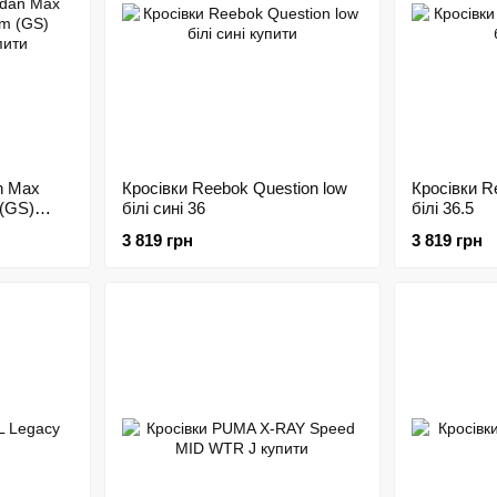
n Max
Кросівки Reebok Question low
Кросівки R
 (GS)
білі сині 36
білі 36.5
3 819 грн
3 819 грн