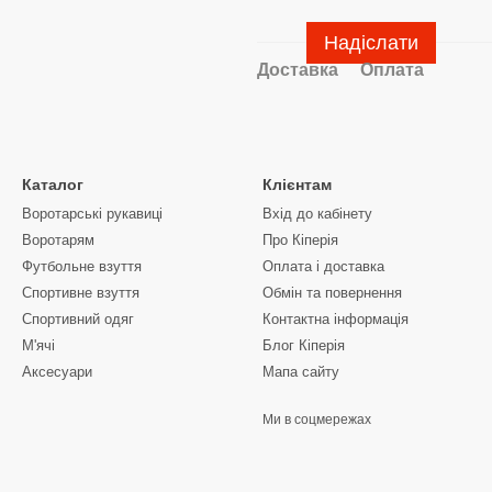
Надіслати
Доставка
Оплата
Каталог
Клієнтам
Воротарські рукавиці
Вхід до кабінету
Воротарям
Про Кіперія
Футбольне взуття
Оплата і доставка
Спортивне взуття
Обмін та повернення
Спортивний одяг
Контактна інформація
М'ячі
Блог Кіперія
Аксесуари
Мапа сайту
Ми в соцмережах