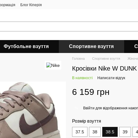
формація
Блог Кіперія
Футбольне взуття
Спортивне взуття
С
Головна
Спортивне взуття
Жіноче
Кросівки Nike W DUN
В наявності
Написати відгук
6 159 грн
Ввійти
для відображення накоп
%
Розмір взуття
37.5
38
38.5
39