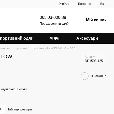
Укр
Рус
Бажання
Вхід
063 03-000-88
Мій кошик
Передзвонити вам?
портивний одяг
М'ячі
Аксесуари
 взуття
Кросівки
Кросівки Nike W DUNK LOW 38.5
K LOW
Артикул
DD1503-125
В бажання
ичувальної знижки
40
Таблиця розмірів