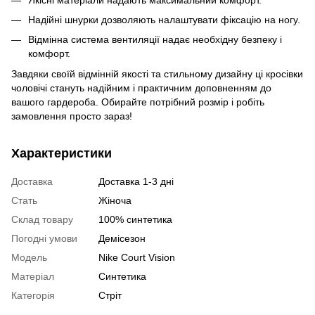
Надійні шнурки дозволяють налаштувати фіксацію на ногу.
Відмінна система вентиляції надає необхідну безпеку і
комфорт.
Завдяки своїй відмінній якості та стильному дизайну ці кросівки
чоловічі стануть надійним і практичним доповненням до
вашого гардероба. Обирайте потрібний розмір і робіть
замовлення просто зараз!
Характеристики
Доставка
Доставка 1-3 дні
Стать
Жіноча
Склад товару
100% синтетика
Погодні умови
Демісезон
Модель
Nike Court Vision
Матеріал
Синтетика
Категорія
Стріт