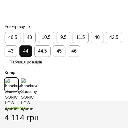
Розмір взуття
46.5
48
10.5
9.5
11.5
40
42.5
43
44
44.5
45
46
Таблиця розмірів
Колір
В наявності
4 114 грн