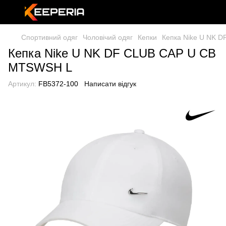
Спортивний одяг
Чоловічий одяг
Кепки
Кепка Nike U NK 
Кепка Nike U NK DF CLUB CAP U CB
MTSWSH L
Артикул:
FB5372-100
Написати відгук