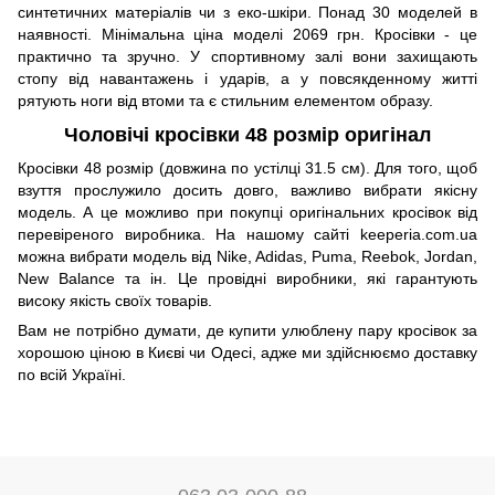
синтетичних матеріалів чи з еко-шкіри. Понад 30 моделей в
наявності. Мінімальна ціна моделі 2069 грн. Кросівки - це
практично та зручно. У спортивному залі вони захищають
стопу від навантажень і ударів, а у повсякденному житті
рятують ноги від втоми та є стильним елементом образу.
Чоловічі кросівки 48 розмір оригінал
Кросівки 48 розмір (довжина по устілці 31.5 см). Для того, щоб
взуття прослужило досить довго, важливо вибрати якісну
модель. А це можливо при покупці оригінальних кросівок від
перевіреного виробника. На нашому сайті keeperia.com.ua
можна вибрати модель від Nike, Adidas, Puma, Reebok, Jordan,
New Balance та ін. Це провідні виробники, які гарантують
високу якість своїх товарів.
Вам не потрібно думати, де купити улюблену пару кросівок за
хорошою ціною в Києві чи Одесі, адже ми здійснюємо доставку
по всій Україні.