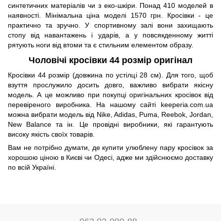
синтетичних матеріалів чи з еко-шкіри. Понад 410 моделей в
наявності. Мінімальна ціна моделі 1570 грн. Кросівки - це
практично та зручно. У спортивному залі вони захищають
стопу від навантажень і ударів, а у повсякденному житті
рятують ноги від втоми та є стильним елементом образу.
Чоловічі кросівки 44 розмір оригінал
Кросівки 44 розмір (довжина по устілці 28 см). Для того, щоб
взуття прослужило досить довго, важливо вибрати якісну
модель. А це можливо при покупці оригінальних кросівок від
перевіреного виробника. На нашому сайті keeperia.com.ua
можна вибрати модель від Nike, Adidas, Puma, Reebok, Jordan,
New Balance та ін. Це провідні виробники, які гарантують
високу якість своїх товарів.
Вам не потрібно думати, де купити улюблену пару кросівок за
хорошою ціною в Києві чи Одесі, адже ми здійснюємо доставку
по всій Україні.