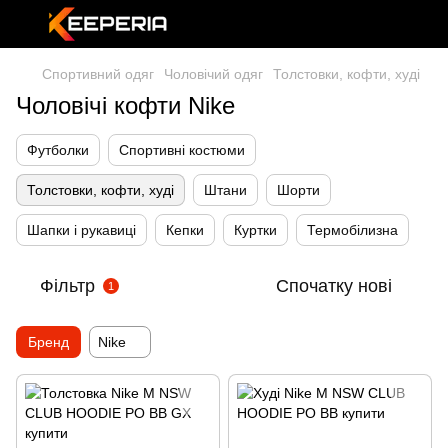
Спортивний одяг
Чоловічий одяг
Толстовки, кофти, худі
Чоловічі кофти Nike
Футболки
Спортивні костюми
Толстовки, кофти, худі
Штани
Шорти
Шапки і рукавиці
Кепки
Куртки
Термобілизна
Фільтр
Спочатку нові
1
Бренд
Nike