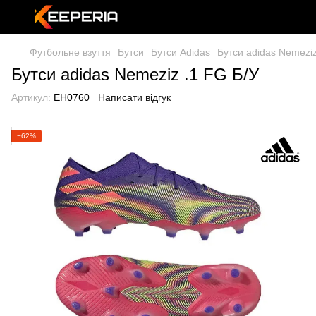
Футбольне взуття
Бутси
Бутси Adidas
Бутси adidas Nemeziz
Бутси adidas Nemeziz .1 FG Б/У
Артикул:
EH0760
Написати відгук
−62%