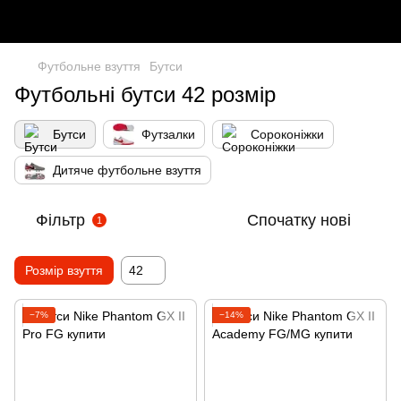
Футбольне взуття
Бутси
Футбольні бутси 42 розмір
Бутси
Футзалки
Сороконіжки
Дитяче футбольне взуття
Фільтр
Спочатку нові
1
Розмір взуття
42
−7%
−14%