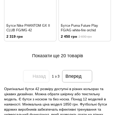
Бутси Nike PHANTOM GX II
Бутси Puma Future Play
CLUB FG/MG 42
FG/AG white-fire orchid
2 319 грн
2 450 грн
2 690 грн
Показати ще 20 товарів
Назад
Вперед
1
з 3
Оригінальні бутси 42 розміру доступні в різних кольорах та
цікавих дизайнах. Можна обрати шкіряну або текстильну
модель. Є бутси з носком та без носка. Понад 12 моделей в
наявності. Мінімальна ціна моделі 1850 грн. Футбольні бутси
відомих виробників забезпечать ефективні тренування та
універсальний функціонал, який дозволить грати на різних