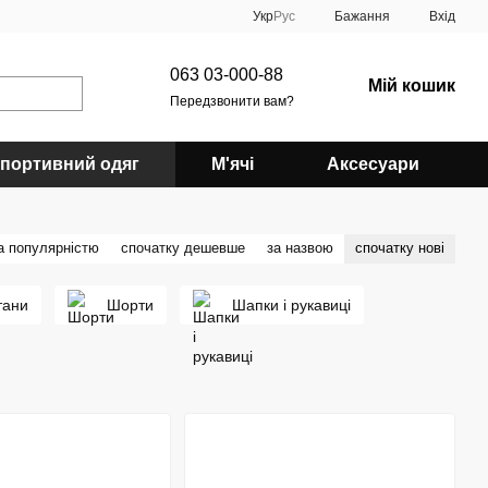
Укр
Рус
Бажання
Вхід
063 03-000-88
Мій кошик
Передзвонити вам?
портивний одяг
М'ячі
Аксесуари
а популярністю
спочатку дешевше
за назвою
спочатку нові
тани
Шорти
Шапки і рукавиці