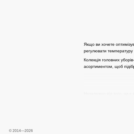
Якщо ви хочете оптимізув
регулювати температуру 
Колекція головних уборів
асортиментом, щоб підіб
Незалежно від того, чи є 
гардеробі хоча б одну бе
Бейсболка - це не лише п
невдалу зачіску чи відве
займаєтеся спортом, не б
© 2014—2026
Nike - найнадійніший бре