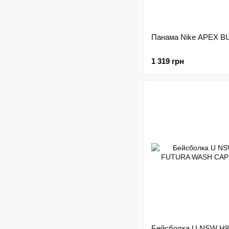
Панама Nike APEX 
1 319 грн
Бейсболка U NSW H8