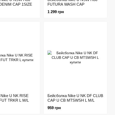
ENIM CAP 1SIZE
FUTURA WASH CAP
1 299 грн
 Nike U NK RISE
Бейсболка Nike U NK DF CLUB
FUT TRKR L M/L
CAP U CB MTSWSH L M/L
959 грн