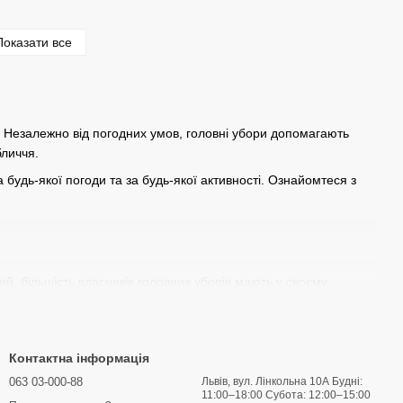
Показати все
у. Незалежно від погодних умов, головні убори допомагають
бличчя.
будь-якої погоди та за будь-якої активності. Ознайомтеся з
ний, більшість власників головних уборів мають у своєму
ад, шукаєте головний убір, щоб сховатися від сонця, приховати
можна тримати під рукою для всіх цих ситуацій. Навіть якщо не
Контактна інформація
повнити практично будь-яке вбрання.
063 03-000-88
Львів, вул. Лінкольна 10А Будні:
11:00–18:00 Субота: 12:00–15:00
для того, щоб забезпечити команді всі можливі конкурентні