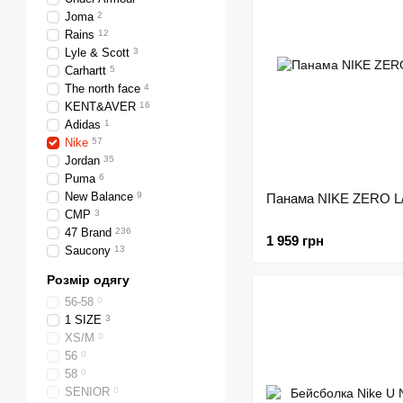
Joma
2
Rains
12
Lyle & Scott
3
Carhartt
5
The north face
4
KENT&AVER
16
Adidas
1
Nike
57
Jordan
35
Puma
6
New Balance
9
Панама NIKE ZERO L
CMP
3
47 Brand
236
1 959 грн
Saucony
13
Розмір одягу
56-58
0
1 SIZE
3
XS/M
0
56
0
58
0
SENIOR
0