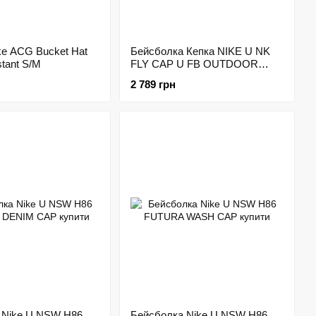
ke ACG Bucket Hat
Бейсболка Кепка NIKE U NK
stant S/M
FLY CAP U FB OUTDOOR
(FJ8627-010) M/L
2 789 грн
 Nike U NSW H86
Бейсболка Nike U NSW H86