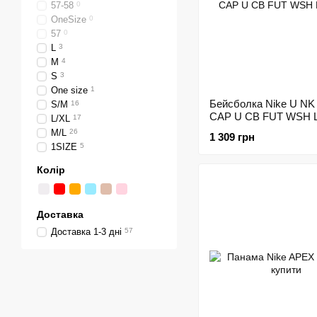
57-58
0
OneSize
0
57
0
L
3
M
4
S
3
One size
1
Бейсболка Nike U N
S/M
16
CAP U CB FUT WSH L
L/XL
17
M/L
26
1 309 грн
1SIZE
5
Колір
Доставка
Доставка 1-3 дні
57