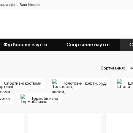
формація
Блог Кіперія
Футбольне взуття
Спортивне взуття
С
з
Сортування:
Спортивні костюми
Толстовки, кофти, худі
Ш
уртки
Термобілизна