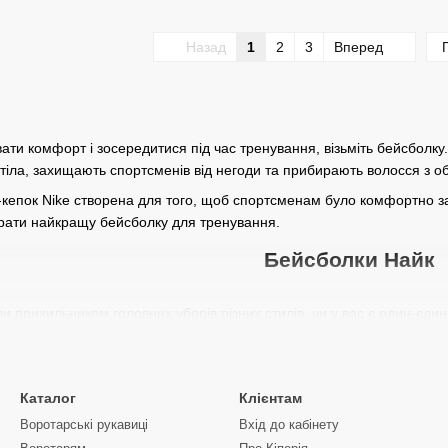
Назад
1
2
3
Вперед
ати комфорт і зосередитися під час тренування, візьміть бейсболк
тіла, захищають спортсменів від негоди та прибирають волосся з о
-кепок Nike створена для того, щоб спортсменам було комфортно за 
рати найкращу бейсболку для тренування.
Бейсболки Найк
ви прихильником головних уборів різних стилів, чи у вас є один-єди
йсболку.
опулярний вид головного убору, а й доволі універсальний. Наприкл
сти піт під час прогулянки - бейсболка є надійним аксесуаром, який 
Каталог
Клієнтам
ігаєте і не займаєтеся активним відпочинком, бейсболки можуть до
Воротарські рукавиці
Вхід до кабінету
нд у галузі спортивних головних уборів. Ці бейсболки Nike створені 