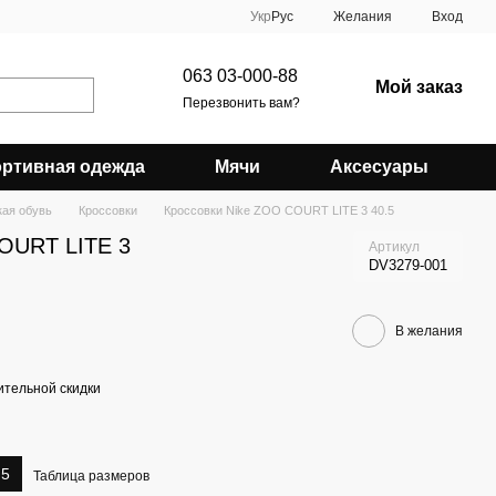
Укр
Рус
Желания
Вход
063 03-000-88
Мой заказ
Перезвонить вам?
ртивная одежда
Мячи
Аксесуары
ая обувь
Кроссовки
Кроссовки Nike ZOO COURT LITE 3 40.5
COURT LITE 3
Артикул
DV3279-001
В желания
тельной скидки
.5
Таблица размеров