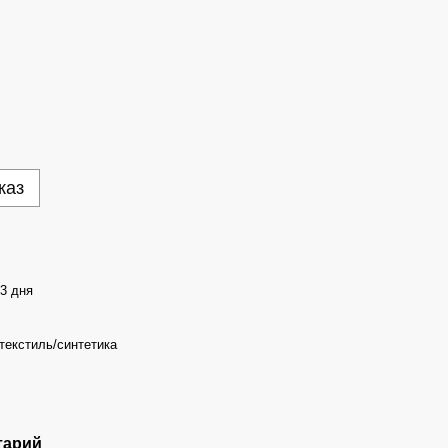
каз
-3 дня
текстиль/синтетика
тарий