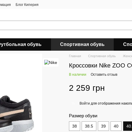
рмация
Блог Киперия
утбольная обувь
Спортивная обувь
Спо
Главная
Спортивная обувь
Женск
Кроссовки Nike ZOO 
В наличии
Оставить отзыв
2 259 грн
Войти
для отображения накопи
%
Размер обуви
38
38.5
39
40
40