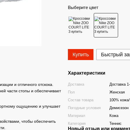
Выберите цвет
Купить
Быстрый за
Характеристики
Доставка
Доставка 1
зации и отличного отскока.
ней части стопы и обеспечивает
Пол
Женская
Состав товара
100% кожа/
мфортному ощущению и улучшает
Погодные условия
Демисезон
Материал
Кожа
ойствами, чтобы обеспечить
Категория
Теннис
ти.
Новый отзыв или коммен