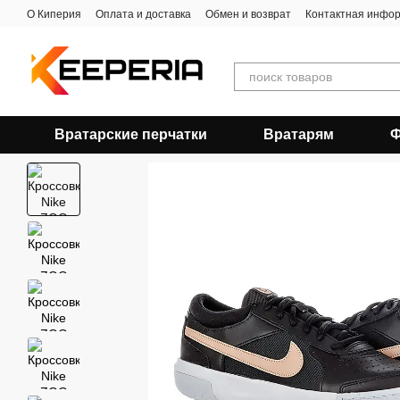
Перейти к основному контенту
О Киперия
Оплата и доставка
Обмен и возврат
Контактная инфо
Вратарские перчатки
Вратарям
Ф