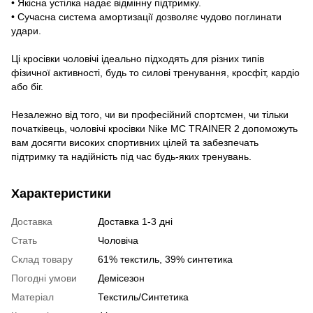
• Якісна устілка надає відмінну підтримку.
• Сучасна система амортизації дозволяє чудово поглинати
удари.
Ці кросівки чоловічі ідеально підходять для різних типів
фізичної активності, будь то силові тренування, кросфіт, кардіо
або біг.
Незалежно від того, чи ви професійний спортсмен, чи тільки
початківець, чоловічі кросівки Nike MC TRAINER 2 допоможуть
вам досягти високих спортивних цілей та забезпечать
підтримку та надійність під час будь-яких тренувань.
Характеристики
Доставка
Доставка 1-3 дні
Стать
Чоловіча
Склад товару
61% текстиль, 39% синтетика
Погодні умови
Демісезон
Матеріал
Текстиль/Синтетика